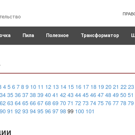
ПРАВ
тельство
очка
Пила
Полезное
Трансформатор
Ш
а
3
4
5
6
7
8
9
10
11
12
13
14
15
16
17
18
19
20
21
22
23
34
35
36
37
38
39
40
41
42
43
44
45
46
47
48
49
50
51
62
63
64
65
66
67
68
69
70
71
72
73
74
75
76
77
78
79
90
91
92
93
94
95
96
97
98
99
100
101
ции