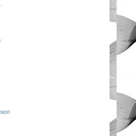
.
а
скол