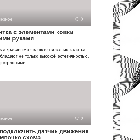
езное
0
итка с элементами ковки
ими руками
и красивыми являются кованые калитки.
бладают не только высокой эстетичностью,
прекрасными
езное
0
 подключить датчик движения
ампочке схема