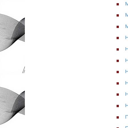
М
М
М
Н
Н
Н
Н
Н
Н
Н
П
П