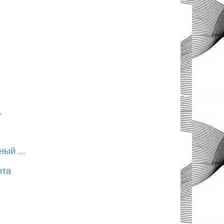
7
.
ый ...
рта