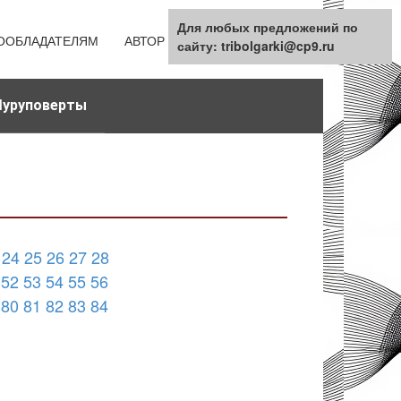
Для любых предложений по
ООБЛАДАТЕЛЯМ
АВТОР
КАРТА САЙТА
сайту: tribolgarki@cp9.ru
уруповерты
24
25
26
27
28
52
53
54
55
56
80
81
82
83
84