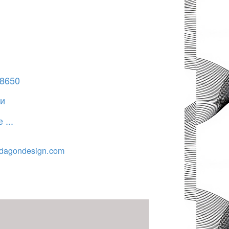
18650
ти
...
dagondesign.com