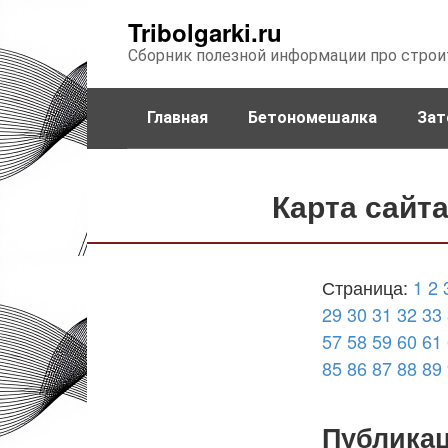
Перейти
Tribolgarki.ru
к
Сборник полезной информации про строи
контенту
Главная
Бетономешалка
Зат
Карта сайт
Страница:
1
2
29
30
31
32
33
57
58
59
60
61
85
86
87
88
89
Публика