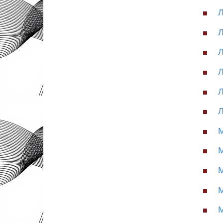
Л
Л
Л
Л
Л
Л
М
М
М
М
М