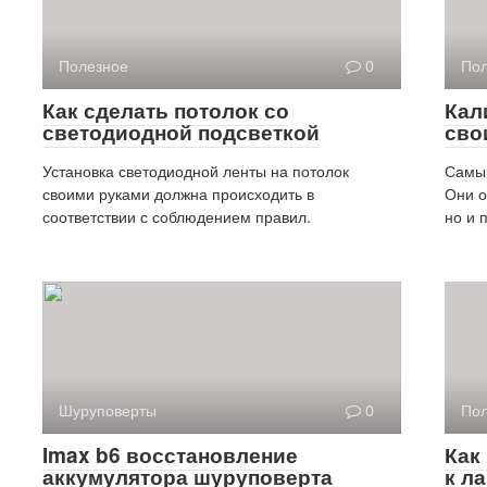
Полезное
0
Пол
Как сделать потолок со
Кал
светодиодной подсветкой
сво
Установка светодиодной ленты на потолок
Самым
своими руками должна происходить в
Они о
соответствии с соблюдением правил.
но и 
Шуруповерты
0
Пол
Imax b6 восстановление
Как
аккумулятора шуруповерта
к л