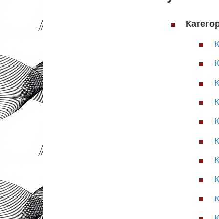
Катего
К
К
К
К
К
К
К
К
К
К