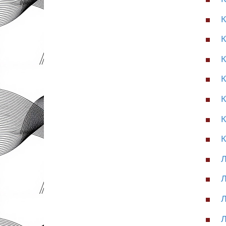
К
К
К
К
К
К
К
Л
Л
Л
Л