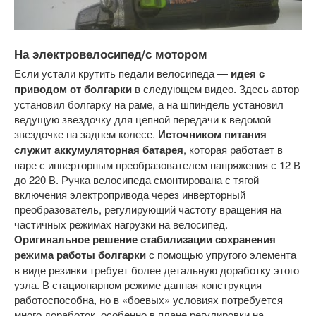
На электровелосипед/с мотором
Если устали крутить педали велосипеда —
идея с
приводом от болгарки
в следующем видео. Здесь автор
установил болгарку на раме, а на шпиндель установил
ведущую звездочку для цепной передачи к ведомой
звездочке на заднем колесе.
Источником питания
служит аккумуляторная батарея
, которая работает в
паре с инверторным преобразователем напряжения с 12 В
до 220 В. Ручка велосипеда смонтирована с тягой
включения электропривода через инверторный
преобразователь, регулирующий частоту вращения на
частичных режимах нагрузки на велосипед.
Оригинальное решение стабилизации сохранения
режима работы болгарки
с помощью упругого элемента
в виде резинки требует более детальную доработку этого
узла. В стационарном режиме данная конструкция
работоспособна, но в «боевых» условиях потребуется
много доработок, особенно в плане регулировки на