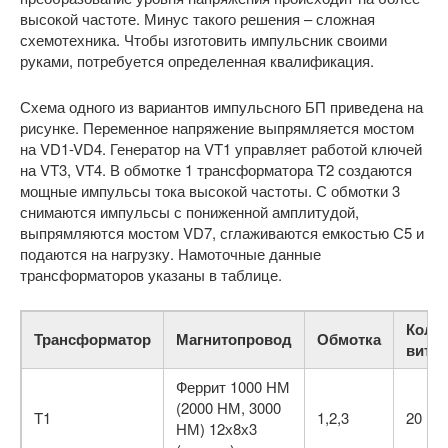
высокой частоте. Минус такого решения – сложная
схемотехника. Чтобы изготовить импульсник своими
руками, потребуется определенная квалификация.
Схема одного из вариантов импульсного БП приведена на
рисунке. Переменное напряжение выпрямляется мостом
на VD1-VD4. Генератор на VT1 управляет работой ключей
на VT3, VT4. В обмотке 1 трансформатора T2 создаются
мощные импульсы тока высокой частоты. С обмотки 3
снимаются импульсы с пониженной амплитудой,
выпрямляются мостом VD7, сглаживаются емкостью С5 и
подаются на нагрузку. Намоточные данные
трансформаторов указаны в таблице.
Коли
Трансформатор
Магнитопровод
Обмотка
витк
Феррит 1000 НМ
(2000 НМ, 3000
T1
1,2,3
20
НМ) 12х8х3