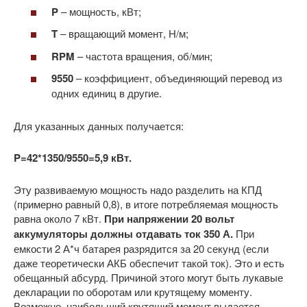
P
– мощность, кВт;
T
– вращающий момент, Н/м;
RPM
– частота вращения, об/мин;
9550
– коэффициент, объединяющий перевод из
одних единиц в другие.
Для указанных данных получается:
P=42*1350/9550=5,9 кВт.
Эту развиваемую мощность надо разделить на КПД
(примерно равный 0,8), в итоге потребляемая мощность
равна около 7 кВт.
При напряжении 20 вольт
аккумуляторы должны отдавать ток 350 А.
При
емкости 2 А*ч батарея разрядится за 20 секунд (если
даже теоретически АКБ обеспечит такой ток). Это и есть
обещанный абсурд. Причиной этого могут быть лукавые
декларации по оборотам или крутящему моменту.
Возможно, наибольший крутящий момент выдается