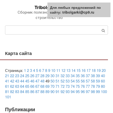
Перейти
Tribolgarki.ru
Для любых предложений по
к
сайту: tribolgarki@cp9.ru
Сборник полезной информации про
контенту
строительство
Поиск:
Карта сайта
Страница:
1
2
3
4
5
6
7
8
9
10
11
12
13
14
15
16
17
18
19
20
21
22
23
24
25
26
27
28
29
30
31
32
33
34
35
36
37
38
39
40
41
42
43
44
45
46
47
48
49
50
51
52
53
54
55
56
57
58
59
60
61
62
63
64
65
66
67
68
69
70
71
72
73
74
75
76
77
78
79
80
81
82
83
84
85
86
87
88
89
90
91
92
93
94
95
96
97
98
99
100
101
Публикации