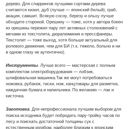
дерево. Для спаррингов лучшими сортами дерева
считаются кизил, дуб (лучше — японский белый), граб,
акация, самшит. Всякую сосну, березу и ольху лучше
обходите стороной. Орешину — тоже, хотя у автора бокен
из орешины пережил пару лет активных столкновений с
мечами из текстолита, дюралюминия и прессфанеры.
Текстолит — тоже выход, хотя больше актуальный для
ролевого движения, чем для БИ (т.к. тяжело, больно и ни
в одном глазу не аутентично).
Инструменты
. Лучше всего — мастерская с полным
комплектом электроборудования — лобзик,
шлифовальная машинка.Так же могут потребоваться
ножовка, рубанок, тиски, нож, канцтовары для разметки,
наждачная бумага и напильники. По желанию — лак и
кисточка.
Заготовка
. Для непрофессионала лучшим выбором для
поиска исходника будет побродить пару-тройку часов по
лесу и поискать достаточной толщины сук с
естественным изгибом, наиболее близким к японским