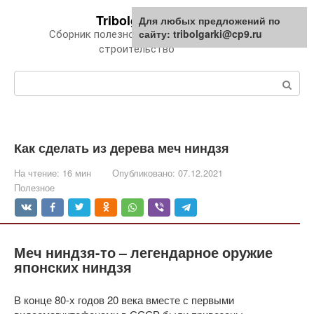
Перейти
Tribolgarki.ru
Для любых предложений по
к
сайту: tribolgarki@cp9.ru
Сборник полезной информации про
контенту
строительство
Поиск:
Как сделать из дерева меч ниндзя
На чтение:
16 мин
Опубликовано:
07.12.2021
Полезное
Меч ниндзя-то – легендарное оружие
японских ниндзя
В конце 80-х годов 20 века вместе с первыми