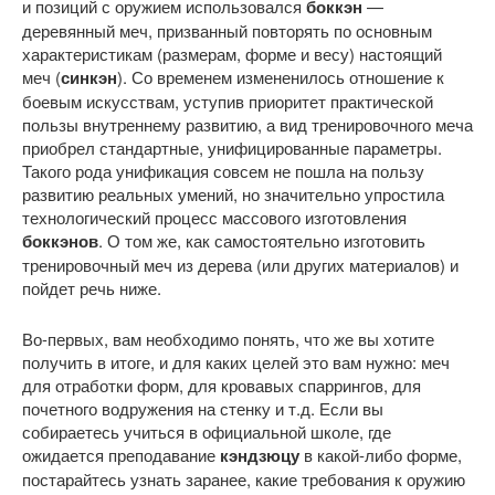
и позиций с оружием использовался
боккэн
—
деревянный меч, призванный повторять по основным
характеристикам (размерам, форме и весу) настоящий
меч (
синкэн
). Со временем измененилось отношение к
боевым искусствам, уступив приоритет практической
пользы внутреннему развитию, а вид тренировочного меча
приобрел стандартные, унифицированные параметры.
Такого рода унификация совсем не пошла на пользу
развитию реальных умений, но значительно упростила
технологический процесс массового изготовления
боккэнов
. О том же, как самостоятельно изготовить
тренировочный меч из дерева (или других материалов) и
пойдет речь ниже.
Во-первых, вам необходимо понять, что же вы хотите
получить в итоге, и для каких целей это вам нужно: меч
для отработки форм, для кровавых спаррингов, для
почетного водружения на стенку и т.д. Если вы
собираетесь учиться в официальной школе, где
ожидается преподавание
кэндзюцу
в какой-либо форме,
постарайтесь узнать заранее, какие требования к оружию