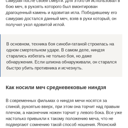
самурая после своей смерти. Для этого он использовал в
бою меч, в рукоять которого был вмонтирован
драгоценный камень и ядовитая игла. Победившему его
самураю достался данный меч, взяв в руки который, он
получил укол ядовитой иглой.
В основном, техника боя синоби-гатаной строилась на
одном смертельном ударе. В самом деле, ниндзя
старались избегать не только боя, но даже
обнаружения. Если шпиона обнаруживали, он старался
быстро убить противника и исчезнуть.
Как носили меч средневековые ниндзя
В современных фильмах о ниндзя мечи носятся за
спиной, рукоятью вверх, при этом она торчит над правым
плечом, а наконечник ножен торчит у левого бока. Все уже
настолько привыкли к такому положению меча, что не
подвергают сомнению такой способ ношения. Японский