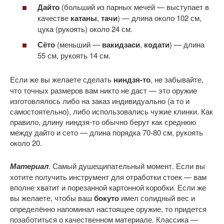
Дайто
(больший из парных мечей — выступает в
качестве
катаны
,
тачи
) — длина около 102 см,
цука (рукоять) около 24 см.
Сёто
(меньший —
вакидзаси
,
кодати
) — длина
55 см, рукоять 14 см.
Если же вы желаете сделать
ниндзя-то
, не забывайте,
что точных размеров вам никто не даст — это оружие
изготовлялось либо на заказ индивидуально (а то и
самостоятельно), либо использовались чужие клинки. Как
правило, длину ниндзя-то обычно берут как среднюю
между дайто и сето — длина порядка 70-80 см, рукоять
около 20.
Материал
. Самый душещипательный момент. Если вы
хотите получить инструмент для отработки стоек — вам
вполне хватит и порезанной картонной коробки. Если же
вы желаете, чтобы ваш
бокуто
имел солидный вес и
определённо напоминал настоящее оружие, то придется
позаботиться о качественном материале. Классика —