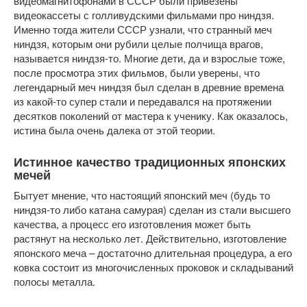
видеомагнитофонами в СССР были привезены
видеокассеты с голливудскими фильмами про ниндзя.
Именно тогда жители СССР узнали, что странный меч
ниндзя, которым они рубили целые полчища врагов,
называется ниндзя-то. Многие дети, да и взрослые тоже,
после просмотра этих фильмов, были уверены, что
легендарный меч ниндзя был сделан в древние времена
из какой-то супер стали и передавался на протяжении
десятков поколений от мастера к ученику. Как оказалось,
истина была очень далека от этой теории.
Истинное качество традиционных японских
мечей
Бытует мнение, что настоящий японский меч (будь то
ниндзя-то либо катана самурая) сделан из стали высшего
качества, а процесс его изготовления может быть
растянут на несколько лет. Действительно, изготовление
японского меча – достаточно длительная процедура, а его
ковка состоит из многочисленных проковок и складываний
полосы металла.