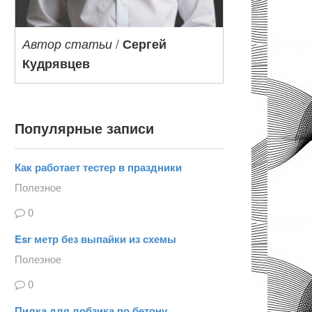
/
Автор статьи
Сергей
Кудрявцев
Популярные записи
Как работает тестер в праздники
Полезное
0
Esr метр без выпайки из схемы
Полезное
0
Пилка для лобзика по бетону