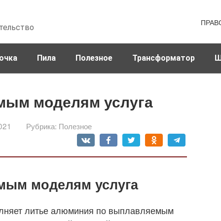
ПРАВ
тельство
очка
Пила
Полезное
Трансформатор
Ш
мым моделям услуга
021
Рубрика:
Полезное
мым моделям услуга
олняет литье алюминия по выплавляемым