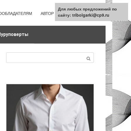
Для любых предложений по
ООБЛАДАТЕЛЯМ
АВТОР
КАРТА САЙТА
сайту: tribolgarki@cp9.ru
уруповерты
Поиск: