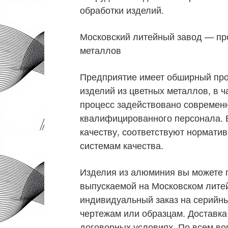
обработки изделий.
Московский литейный завод — пр
металлов
Предприятие имеет обширный про
изделий из цветных металлов, в ч
процесс задействовано современ
квалифицированного персонала. В
качеству, соответствуют нормат
системам качества.
Изделия из алюминия вы можете п
выпускаемой на Московском литей
индивидуальный заказ на серийн
чертежам или образцам. Доставка
договорных условиях. По всем во