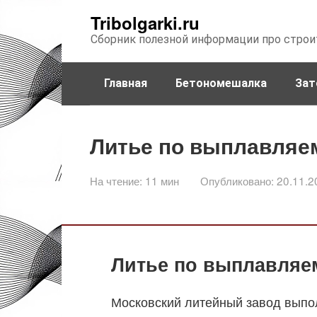
Перейти
Tribolgarki.ru
к
Сборник полезной информации про строи
контенту
Главная
Бетономешалка
Зат
Литье по выплавляе
На чтение:
11 мин
Опубликовано:
20.11.2
Литье по выплавляе
Московский литейный завод вып