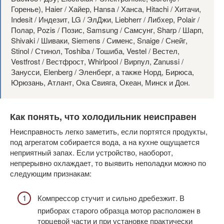
Горенье), Haier / Хайер, Hansa / Ханса, Hitachi / Хитачи,
Indesit / Индезит, LG / ЭлДжи, Liebherr / Либхер, Polair /
Полар, Pozis / Позис, Samsung / Самсунг, Sharp / Шарп,
Shivaki / Шиваки, Siemens / Сименс, Snaige / Снейг,
Stinol / Стинол, Toshiba / Тошиба, Vestel / Вестел,
Vestfrost / Вестфрост, Whirlpool / Вирпул, Zanussi /
Занусси, Elenberg / Эленберг, а также Норд, Бирюса,
Юрюзань, Атлант, Ока Свияга, Океан, Минск и Дон.
Как понять, что холодильник неисправен
Неисправность легко заметить, если портятся продукты,
под агрегатом собирается вода, а на кухне ощущается
неприятный запах. Если устройство, наоборот,
непрерывно охлаждает, то выявить неполадки можно по
следующим признакам:
Компрессор стучит и сильно дребезжит. В
приборах старого образца мотор расположен в
торцевой части и при установке практически