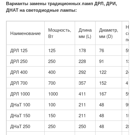
Варианты замены традиционных ламп ДРЛ, ДРИ,
ДНАТ на светодиодные лампы:
Нач
Мощность,
Длина
Диаметр,
Наименование
све
Вт
мм (L)
мм (D)
пото
ДРЛ 125
125
178
76
590
ДРЛ 250
250
228
91
135
ДРЛ 400
400
292
122
240
ДРЛ 700
700
357
152
410
ДРЛ 1000
1000
411
167
590
ДНаТ 100
100
211
48
950
ДНаТ 150
150
211
48
150
ДНаТ 250
250
250
48
280