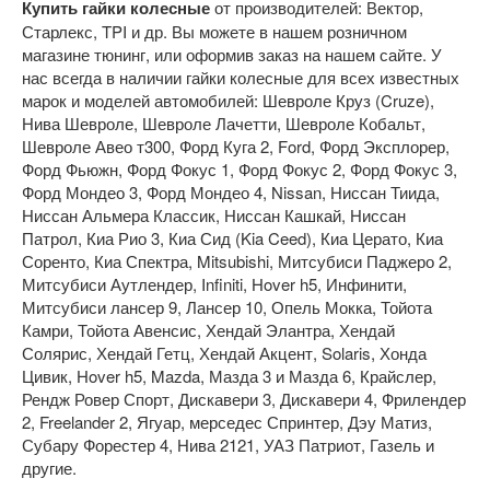
Купить гайки колесные
от производителей: Вектор,
Старлекс, TPI и др. Вы можете в нашем розничном
магазине тюнинг, или оформив заказ на нашем сайте. У
нас всегда в наличии гайки колесные для всех известных
марок и моделей автомобилей: Шевроле Круз (Cruze),
Нива Шевроле, Шевроле Лачетти, Шевроле Кобальт,
Шевроле Авео т300, Форд Куга 2, Ford, Форд Эксплорер,
Форд Фьюжн, Форд Фокус 1, Форд Фокус 2, Форд Фокус 3,
Форд Мондео 3, Форд Мондео 4, Nissan, Ниссан Тиида,
Ниссан Альмера Классик, Ниссан Кашкай, Ниссан
Патрол, Киа Рио 3, Киа Сид (Kia Ceed), Киа Церато, Киа
Соренто, Киа Спектра, Mitsubishi, Митсубиси Паджеро 2,
Митсубиси Аутлендер, Infiniti, Hover h5, Инфинити,
Митсубиси лансер 9, Лансер 10, Опель Мокка, Тойота
Камри, Тойота Авенсис, Хендай Элантра, Хендай
Солярис, Хендай Гетц, Хендай Акцент, Solaris, Хонда
Цивик, Hover h5, Mazda, Мазда 3 и Мазда 6, Крайслер,
Рендж Ровер Спорт, Дискавери 3, Дискавери 4, Фрилендер
2, Freelander 2, Ягуар, мерседес Спринтер, Дэу Матиз,
Субару Форестер 4, Нива 2121, УАЗ Патриот, Газель и
другие.