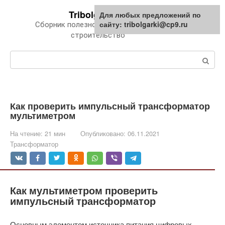
Перейти
Tribolgarki.ru
Для любых предложений по
к
сайту: tribolgarki@cp9.ru
Сборник полезной информации про
контенту
строительство
Поиск:
Как проверить импульсный трансформатор
мультиметром
На чтение:
21 мин
Опубликовано:
06.11.2021
Трансформатор
Как мультиметром проверить
импульсный трансформатор
Основным элементом источника питания цифровых