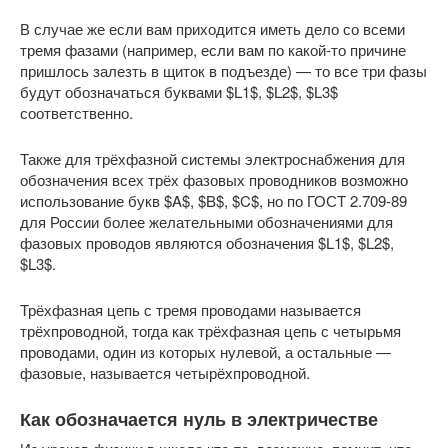
В случае же если вам приходится иметь дело со всеми
тремя фазами (например, если вам по какой-то причине
пришлось залезть в щиток в подъезде) — то все три фазы
будут обозначаться буквами $L1$, $L2$, $L3$
соответственно.
Также для трёхфазной системы электроснабжения для
обозначения всех трёх фазовых проводников возможно
использование букв $A$, $B$, $C$, но по ГОСТ 2.709-89
для России более желательными обозначениями для
фазовых проводов являются обозначения $L1$, $L2$,
$L3$.
Трёхфазная цепь с тремя проводами называется
трёхпроводной, тогда как трёхфазная цепь с четырьмя
проводами, один из которых нулевой, а остальные —
фазовые, называется четырёхпроводной.
Как обозначается нуль в электричестве