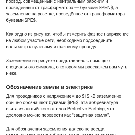
провод, совмещённый с нейтральным рабочим и
проведённый от трасформатора — буквами $PEN$, а
заземление на розетке, проведённое от трансформатора –
буквами $PE$.
Как видно из рисунка, чтобы измерить фазное напряжение
на любом участке сети, необходимо подсоединить
вольтметр к нулевому и фазовому проводу.
Заземление на рисунке представлено с помощью
специального символа, о котором мы расскажем вам чуть
ниже.
Обозначение земли в электрике
Для проводников с напряжением до $1$ кВ заземление
обычно обозначают буквами $PE$, эта аббревиатура
взята из английского от слов Protective Earthing, что
дословно можно перевести как “защитная земля”.
Для обозначения заземления далеко не всегда
используются именно буквы, очень часто на схемах