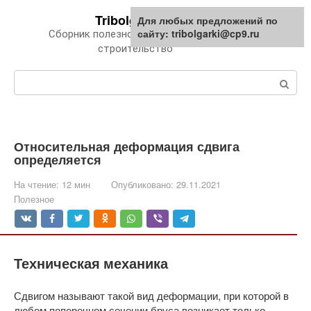
Перейти
Tribolgarki.ru
Для любых предложений по
к
сайту: tribolgarki@cp9.ru
Сборник полезной информации про
контенту
строительство
Поиск:
Относительная деформация сдвига
определяется
На чтение:
12 мин
Опубликовано:
29.11.2021
Полезное
Техническая механика
Сдвигом называют такой вид деформации, при которой в
любом поперечном сечении бруса возникает только