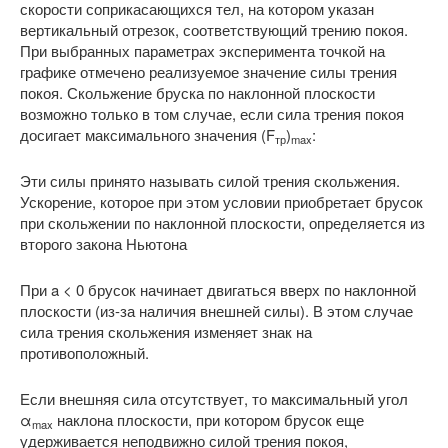
скорости соприкасающихся тел, на котором указан
вертикальный отрезок, соответствующий трению покоя.
При выбранных параметрах эксперимента точкой на
графике отмечено реализуемое значение силы трения
покоя. Скольжение бруска по наклонной плоскости
возможно только в том случае, если сила трения покоя
досигает максимального значения (F
)
:
тр
max
Эти силы принято называть силой трения скольжения.
Ускорение, которое при этом условии приобретает брусок
при скольжении по наклонной плоскости, определяется из
второго закона Ньютона
При a < 0 брусок начинает двигаться вверх по наклонной
плоскости (из-за наличия внешней силы). В этом случае
сила трения скольжения изменяет знак на
противоположный.
Если внешняя сила отсутствует, то максимальный угол
α
наклона плоскости, при котором брусок еще
max
удерживается неподвижно силой трения покоя,