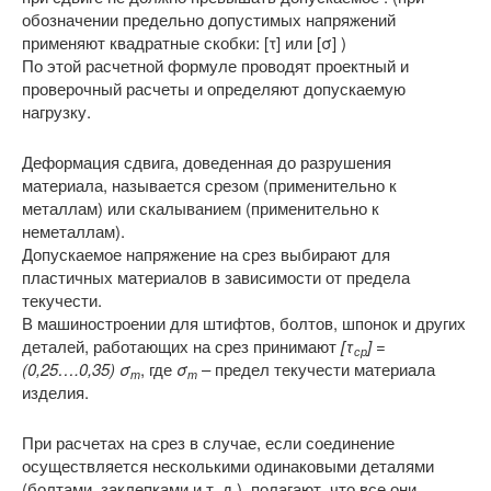
обозначении предельно допустимых напряжений
применяют квадратные скобки: [τ] или [σ] )
По этой расчетной формуле проводят проектный и
проверочный расчеты и определяют допускаемую
нагрузку.
Деформация сдвига, доведенная до разрушения
материала, называется срезом (применительно к
металлам) или скалыванием (применительно к
неметаллам).
Допускаемое напряжение на срез выбирают для
пластичных материалов в зависимости от предела
текучести.
В машиностроении для штифтов, болтов, шпонок и других
деталей, работающих на срез принимают
[τ
] =
ср
(0,25….0,35) σ
, где
σ
– предел текучести материала
т
т
изделия.
При расчетах на срез в случае, если соединение
осуществляется несколькими одинаковыми деталями
(болтами, заклепками и т. д.), полагают, что все они