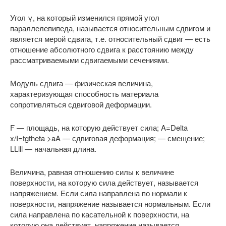
Угол γ, на который изменился прямой угол
параллелепипеда, назы­вается относительным сдвигом и
яв­ляется мерой сдвига, т.е. относительный сдвиг — есть
отношение абсолютного сдвига к расстоянию между
рассматриваемыми сдвигаемыми сечениями.
Модуль сдвига — физическая величина,
характеризующая способность материала
сопротивляться сдвиговой деформации.
F — площадь, на которую действует сила; A
=Delta
x/I=tgtheta >aA — сдвиговая деформация;
— смещение;
LLlll — начальная длина.
Величина, равная отношению силы к величине
поверхности, на которую сила действует, называется
напряжением. Если сила направлена по нормали к
поверхности, напряжение называется нормальным. Если
сила направлена по касательной к поверхности, на
которую она действует, напряжение называется