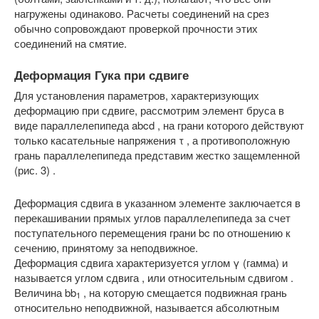
нагружены одинаково. Расчеты соединений на срез
обычно сопровождают проверкой прочности этих
соединений на смятие.
Деформация Гука при сдвиге
Для установления параметров, характеризующих
деформацию при сдвиге, рассмотрим элемент бруса в
виде параллелепипеда abcd , на грани которого действуют
только касательные напряжения τ , а противоположную
грань параллелепипеда представим жестко защемленной
(рис. 3) .
Деформация сдвига в указанном элементе заключается в
перекашивании прямых углов параллелепипеда за счет
поступательного перемещения грани bc по отношению к
сечению, принятому за неподвижное.
Деформация сдвига характеризуется углом γ (гамма) и
называется углом сдвига , или относительным сдвигом .
Величина bb
, на которую смещается подвижная грань
1
относительно неподвижной, называется абсолютным