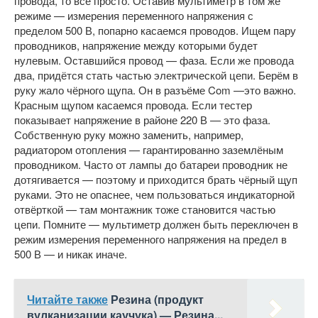
провода, то всё просто. Оставив мультиметр в том же
режиме — измерения переменного напряжения с
пределом 500 В, попарно касаемся проводов. Ищем пару
проводников, напряжение между которыми будет
нулевым. Оставшийся провод — фаза. Если же провода
два, придётся стать частью электрической цепи. Берём в
руку жало чёрного щупа. Он в разъёме Com —это важно.
Красным щупом касаемся провода. Если тестер
показывает напряжение в районе 220 В — это фаза.
Собственную руку можно заменить, например,
радиатором отопления — гарантированно заземлёным
проводником. Часто от лампы до батареи проводник не
дотягивается — поэтому и приходится брать чёрный щуп
руками. Это не опаснее, чем пользоваться индикаторной
отвёрткой — там монтажник тоже становится частью
цепи. Помните — мультиметр должен быть переключен в
режим измерения переменного напряжения на предел в
500 В — и никак иначе.
Читайте также
Резина (продукт
вулканизации каучука) — Резина...