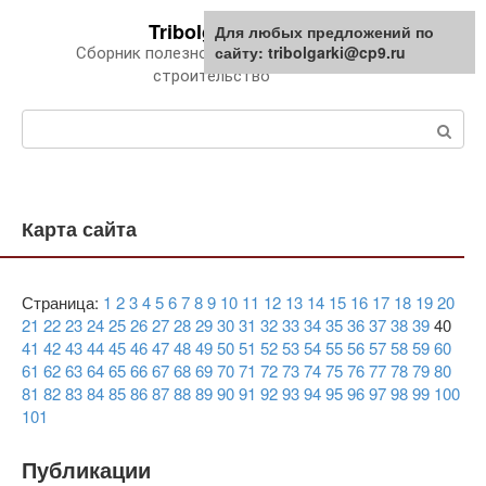
Перейти
Tribolgarki.ru
Для любых предложений по
к
сайту: tribolgarki@cp9.ru
Сборник полезной информации про
контенту
строительство
Поиск:
Карта сайта
Страница:
1
2
3
4
5
6
7
8
9
10
11
12
13
14
15
16
17
18
19
20
21
22
23
24
25
26
27
28
29
30
31
32
33
34
35
36
37
38
39
40
41
42
43
44
45
46
47
48
49
50
51
52
53
54
55
56
57
58
59
60
61
62
63
64
65
66
67
68
69
70
71
72
73
74
75
76
77
78
79
80
81
82
83
84
85
86
87
88
89
90
91
92
93
94
95
96
97
98
99
100
101
Публикации