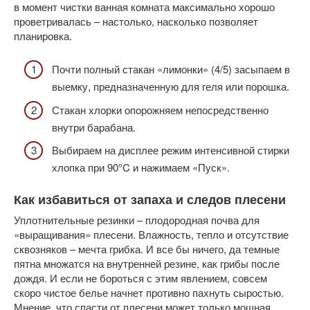
в момент чистки ванная комната максимально хорошо
проветривалась – настолько, насколько позволяет
планировка.
Почти полный стакан «лимонки» (4/5) засыпаем в
выемку, предназначенную для геля или порошка.
Стакан хлорки опорожняем непосредственно
внутри барабана.
Выбираем на дисплее режим интенсивной стирки
хлопка при 90°C и нажимаем «Пуск».
Как избавиться от запаха и следов плесени
Уплотнительные резинки – плодородная почва для
«выращивания» плесени. Влажность, тепло и отсутствие
сквозняков – мечта грибка. И все бы ничего, да темные
пятна множатся на внутренней резине, как грибы после
дождя. И если не бороться с этим явлением, совсем
скоро чистое белье начнет противно пахнуть сыростью.
Мнение, что спасти от плесени может только мощная