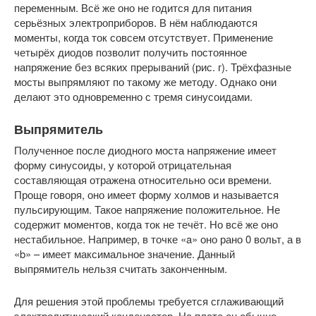
переменным. Всё же оно не годится для питания
серьёзных электроприборов. В нём наблюдаются
моменты, когда ток совсем отсутствует. Применение
четырёх диодов позволит получить постоянное
напряжение без всяких прерываний (рис. г). Трёхфазные
мосты выпрямляют по такому же методу. Однако они
делают это одновременно с тремя синусоидами.
Выпрямитель
Полученное после диодного моста напряжение имеет
форму синусоиды, у которой отрицательная
составляющая отражена относительно оси времени.
Проще говоря, оно имеет форму холмов и называется
пульсирующим. Такое напряжение положительное. Не
содержит моментов, когда ток не течёт. Но всё же оно
нестабильное. Например, в точке «a» оно рано 0 вольт, а в
«b» – имеет максимальное значение. Данный
выпрямитель нельзя считать законченным.
Для решения этой проблемы требуется сглаживающий
электролитический конденсатор. На плате он обычно