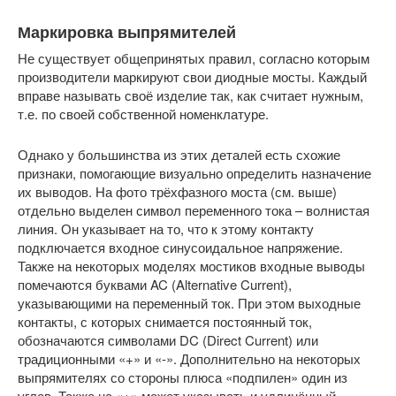
Маркировка выпрямителей
Не существует общепринятых правил, согласно которым
производители маркируют свои диодные мосты. Каждый
вправе называть своё изделие так, как считает нужным,
т.е. по своей собственной номенклатуре.
Однако у большинства из этих деталей есть схожие
признаки, помогающие визуально определить назначение
их выводов. На фото трёхфазного моста (см. выше)
отдельно выделен символ переменного тока – волнистая
линия. Он указывает на то, что к этому контакту
подключается входное синусоидальное напряжение.
Также на некоторых моделях мостиков входные выводы
помечаются буквами AC (Alternative Current),
указывающими на переменный ток. При этом выходные
контакты, с которых снимается постоянный ток,
обозначаются символами DC (Direct Current) или
традиционными «+» и «-». Дополнительно на некоторых
выпрямителях со стороны плюса «подпилен» один из
углов. Также на «+» может указывать и удлинённый