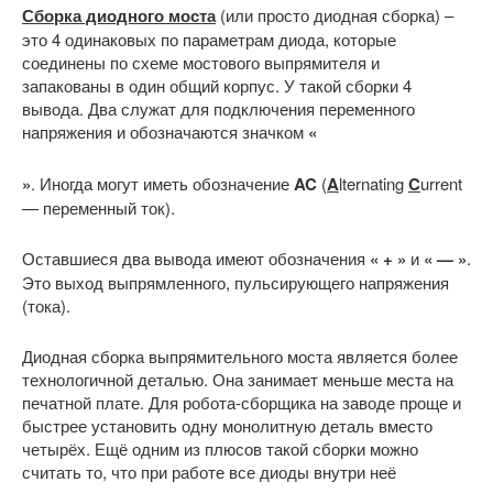
Сборка диодного моста
(или просто диодная сборка) –
это 4 одинаковых по параметрам диода, которые
соединены по схеме мостового выпрямителя и
запакованы в один общий корпус. У такой сборки 4
вывода. Два служат для подключения переменного
напряжения и обозначаются значком
«
»
. Иногда могут иметь обозначение
AC
(
A
lternating
C
urrent
— переменный ток).
Оставшиеся два вывода имеют обозначения
« + »
и
« — »
.
Это выход выпрямленного, пульсирующего напряжения
(тока).
Диодная сборка выпрямительного моста является более
технологичной деталью. Она занимает меньше места на
печатной плате. Для робота-сборщика на заводе проще и
быстрее установить одну монолитную деталь вместо
четырёх. Ещё одним из плюсов такой сборки можно
считать то, что при работе все диоды внутри неё