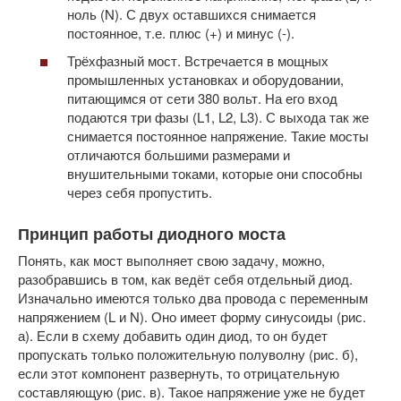
ноль (N). С двух оставшихся снимается
постоянное, т.е. плюс (+) и минус (-).
Трёхфазный мост. Встречается в мощных
промышленных установках и оборудовании,
питающимся от сети 380 вольт. На его вход
подаются три фазы (L1, L2, L3). С выхода так же
снимается постоянное напряжение. Такие мосты
отличаются большими размерами и
внушительными токами, которые они способны
через себя пропустить.
Принцип работы диодного моста
Понять, как мост выполняет свою задачу, можно,
разобравшись в том, как ведёт себя отдельный диод.
Изначально имеются только два провода с переменным
напряжением (L и N). Оно имеет форму синусоиды (рис.
а). Если в схему добавить один диод, то он будет
пропускать только положительную полуволну (рис. б),
если этот компонент развернуть, то отрицательную
составляющую (рис. в). Такое напряжение уже не будет