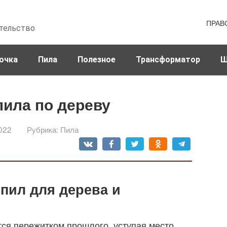
ПРАВ
тельство
очка
Пила
Полезное
Трансформатор
Ш
ила по дереву
022
Рубрика:
Пила
пил для дерева и
ся пережитком прошлого, уступая место