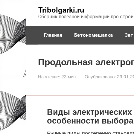
Перейти
Tribolgarki.ru
к
Сборник полезной информации про строи
контенту
Главная
Бетономешалка
Зат
Продольная электроп
На чтение:
23 мин
Опубликовано:
29.01.2
Виды электрических 
особенности выбора
Ручные пилы постепенно становят