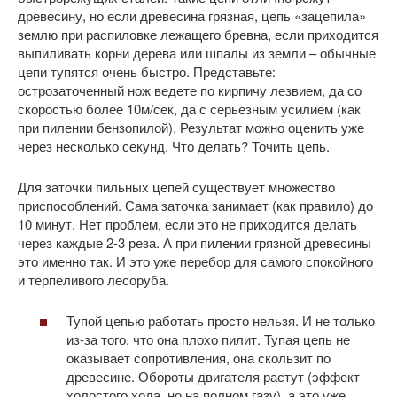
древесину, но если древесина грязная, цепь «зацепила»
землю при распиловке лежащего бревна, если приходится
выпиливать корни дерева или шпалы из земли – обычные
цепи тупятся очень быстро. Представьте:
острозаточенный нож ведете по кирпичу лезвием, да со
скоростью более 10м/сек, да с серьезным усилием (как
при пилении бензопилой). Результат можно оценить уже
через несколько секунд. Что делать? Точить цепь.
Для заточки пильных цепей существует множество
приспособлений. Сама заточка занимает (как правило) до
10 минут. Нет проблем, если это не приходится делать
через каждые 2-3 реза. А при пилении грязной древесины
это именно так. И это уже перебор для самого спокойного
и терпеливого лесоруба.
Тупой цепью работать просто нельзя. И не только
из-за того, что она плохо пилит. Тупая цепь не
оказывает сопротивления, она скользит по
древесине. Обороты двигателя растут (эффект
холостого хода, но на полном газу), а это уже