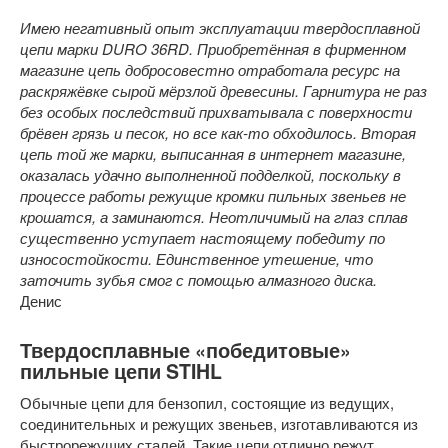
Имею негативный опыт эксплуатации твердосплавной
цепи марки DURO 36RD. Приобретённая в фирменном
магазине цепь добросовестно отработала ресурс на
раскряжёвке сырой мёрзлой древесины. Гарнитура не раз
без особых последствий прихватывала с поверхности
брёвен грязь и песок, но все как-то обходилось. Вторая
цепь той же марки, выписанная в интернет магазине,
оказалась удачно выполненной подделкой, поскольку в
процессе работы режущие кромки пильных звеньев не
крошатся, а заминаются. Неотличимый на глаз сплав
существенно уступает настоящему победиту по
износостойкости. Единственное утешение, что
заточить зубья смог с помощью алмазного диска.
Денис
Твердосплавные «победитовые»
пильные цепи STIHL
Обычные цепи для бензопил, состоящие из ведущих,
соединительных и режущих звеньев, изготавливаются из
быстрорежущих сталей. Такие цепи отлично режут