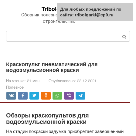
Перейти
Tribolgarki.ru
Для любых предложений по
к
сайту: tribolgarki@cp9.ru
Сборник полезной информации про
контенту
строительство
Поиск:
Краскопульт пневматический для
водоэмульсионной краски
На чтение:
21 мин
Опубликовано:
23.12.2021
Полезное
Обзоры краскопультов для
водоэмульсионной краски
На стадии покраски задумка приобретает завершенный