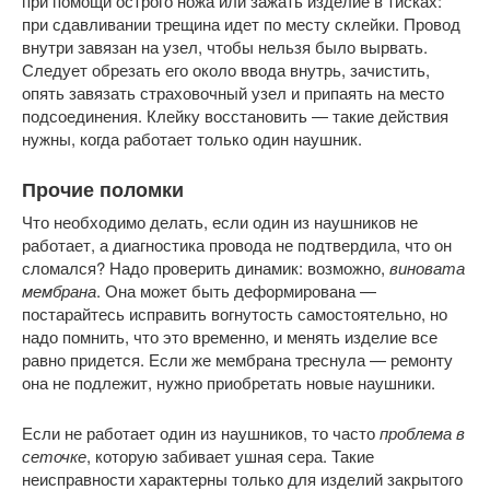
при помощи острого ножа или зажать изделие в тисках:
при сдавливании трещина идет по месту склейки. Провод
внутри завязан на узел, чтобы нельзя было вырвать.
Следует обрезать его около ввода внутрь, зачистить,
опять завязать страховочный узел и припаять на место
подсоединения. Клейку восстановить — такие действия
нужны, когда работает только один наушник.
Прочие поломки
Что необходимо делать, если один из наушников не
работает, а диагностика провода не подтвердила, что он
сломался? Надо проверить динамик: возможно,
виновата
мембрана
. Она может быть деформирована —
постарайтесь исправить вогнутость самостоятельно, но
надо помнить, что это временно, и менять изделие все
равно придется. Если же мембрана треснула — ремонту
она не подлежит, нужно приобретать новые наушники.
Если не работает один из наушников, то часто
проблема в
сеточке
, которую забивает ушная сера. Такие
неисправности характерны только для изделий закрытого