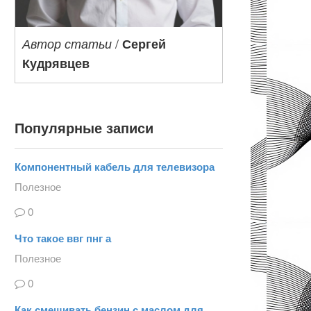
/
Автор статьи
Сергей
Кудрявцев
Популярные записи
Компонентный кабель для телевизора
Полезное
0
Что такое ввг пнг а
Полезное
0
Как смешивать бензин с маслом для