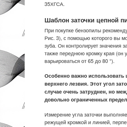
35ХГСА.
Шаблон заточки цепной п
При покупке бензопилы рекоменду
Рис. 3), с помощью которого вы м
зуба. Он контролирует значения з
также переднюю кромку края (он 
варьироваться от 65 до 80 °).
Особенно важно использовать ш
верхнего лезвия. Этот угол зат
случае очень затруднен, но ме
довольно ограниченных пределах
Измерение угла заточки выполняе
режущей кромкой и линией, перп