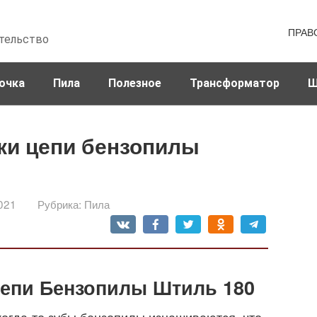
ПРАВ
тельство
очка
Пила
Полезное
Трансформатор
Ш
ки цепи бензопилы
021
Рубрика:
Пила
Цепи Бензопилы Штиль 180
когда-то зубы бензопилы изнашиваются, что