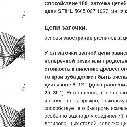
,
Спокойствие 180
Заточка цепе
5605 007 1027. Заточк
цепи STIHL
Цепи заточки.
основы
распиловка
заострение
ц
Угол заточки цепной цепи завис
поперечной резки или продольн
стойкость к пилению древесног
то край зуба должен быть очен
диапазоне 6. 12 ° (для сравнен
Естественно, что в перв
25. 30 °).
и особенно осторожно, поскольку
способствует его быстрому измел
особенно важно для соединений, 
легированных сталей, содержащих