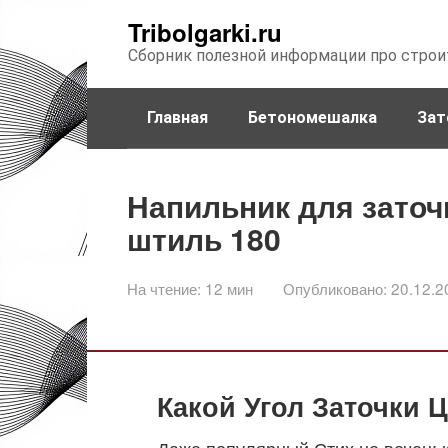
Перейти
Tribolgarki.ru
к
Сборник полезной информации про строи
контенту
Главная
Бетономешалка
Зат
Напильник для заточ
штиль 180
На чтение:
12 мин
Опубликовано:
20.12.2
Какой Угол Заточки 
Даже популярный Стих не вечен: 