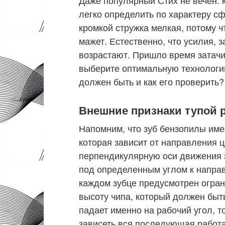
легко определить по характеру с
кромкой стружка мелкая, потому ч
мажет. Естественно, что усилия, 
возрастают. Пришло время затачив
выберите оптимальную технологию
должен быть и как его проверить?
Внешние признаки тупой 
Напомним, что зуб бензопилы име
которая зависит от направления ц
перпендикулярную оси движения 
под определенным углом к ​​напра
каждом зубце предусмотрен огран
высоту чипа, который должен быть
падает именно на рабочий угол, то
зависеть вся последующая работа