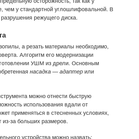
редельную осторожность, так как у
, чем у стандартной углошлифовальной. В
ь разрушения режущего диска.
та
нзопилы, а резать материалы необходимо,
оверта. Алгоритм его модернизации
 изготовлении УШМ из дрели. Основным
иобретенная
или
насадка — адаптер
нструмента можно отнести быструю
ожность использования вдали от
ожет применяться в стесненных условиях,
 из-за больших размеров.
льного устройства можно назвать: