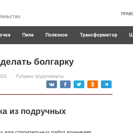
ПРАВ
тельство
очка
Пила
Полезное
Трансформатор
Ш
сделать болгарку
022
Рубрика:
Шуруповерты
ка из подручных
 или строительных работ возникает