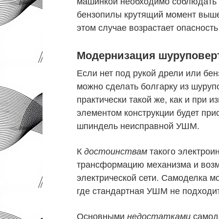
машинкой необходимо соблюдать п
бензопилы крутящий момент выше
этом случае возрастает опасност
Модернизация шуруповер
Если нет под рукой дрели или бе
можно сделать болгарку из шуруп
практически такой же, как и при
элементом конструкции будет пр
шпиндель неисправной УШМ.
К
такого электрои
достоинствам
трансформацию механизма и возм
электрической сети. Самоделка м
где стандартная УШМ не подходит
Основными
самоде
недостатками