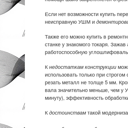
Если нет возможности купить пер
неисправную УШМ и
демонтиров
Также его можно купить в ремонт
станке у знакомого токаря. Зажав
работоспособную углошлифоваль
К
можн
недостаткам конструкции
использовать только при строгом
резать металл не толще 5 мм. Кро
вала значительно меньше, чем у У
минуту), эффективность обработки
К
такой модерниза
достоинствам