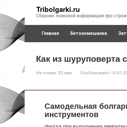
Перейти
Tribolgarki.ru
к
Сборник полезной информации про строи
контенту
Главная
Бетономешалка
Зат
Как из шуруповерта 
На чтение:
22 мин
Опубликовано:
14.01.2
Самодельная болгар
инструментов
Иногда при выполнении ремонтных