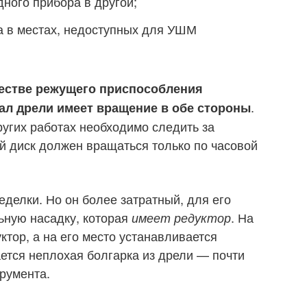
ного прибора в другой;
а в местах, недоступных для УШМ
честве режущего приспособления
.
вал дрели имеет вращение в обе стороны
ругих работах необходимо следить за
 диск должен вращаться только по часовой
делки. Но он более затратный, для его
ьную насадку, которая
. На
имеет редуктор
тор, а на его место устанавливается
ается неплохая болгарка из дрели — почти
румента.