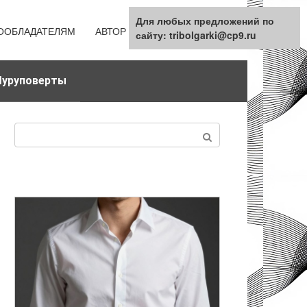
Для любых предложений по
ООБЛАДАТЕЛЯМ
АВТОР
КАРТА САЙТА
сайту: tribolgarki@cp9.ru
уруповерты
Поиск: