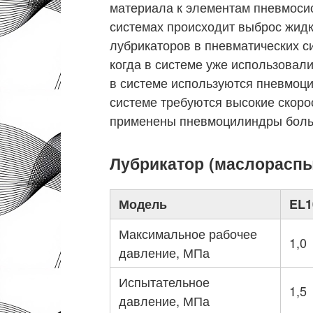
материала к элементам пневмосис
системах происходит выброс жид
лубрикаторов в пневматических с
когда в системе уже использовал
в системе используются пневмоци
системе требуются высокие скор
применены пневмоцилиндры боль
Лубрикатор (масло­распы
Модель
EL1
Максимальное рабочее
1,0
давление, МПа
Испытательное
1,5
давление, МПа