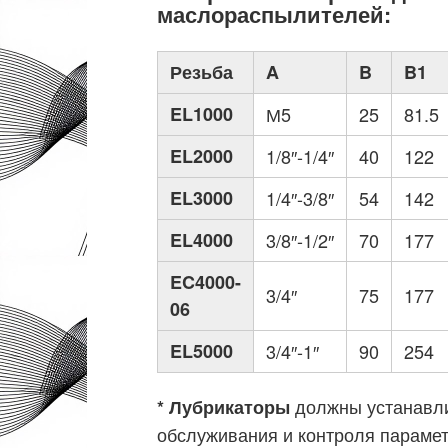
маслораспылителей:
Резьба
A
B
B1
EL1000
М5
25
81.5
EL2000
1/8″-1/4″
40
122
EL3000
1/4″-3/8″
54
142
EL4000
3/8″-1/2″
70
177
EC4000-
3/4″
75
177
06
EL5000
3/4″-1″
90
254
должны устанавли
* Лубрикаторы
обслуживания и контроля парамет