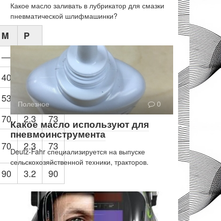
Какое масло заливать в лубрикатор для смазки
пневматической шлифмашинки?
M
P
—
—
27
40
2.3
40
53
2.3
56
Полезное
0
70
2.3
73
Какое масло используют для
пневмоинструмента
70
2.3
73
Deutz-Fahr специализируется на выпуске
сельскохозяйственной техники, тракторов.
90
3.2
90