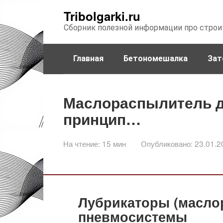
Перейти
Tribolgarki.ru
к
Сборник полезной информации про строи
контенту
Главная
Бетономешалка
Зат
Маслораспылитель д
принцип…
На чтение:
15 мин
Опубликовано:
23.01.2
Лубрикаторы (масло
пневмосистемы