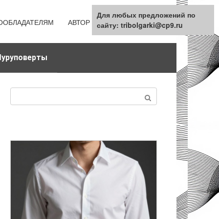
Для любых предложений по
ООБЛАДАТЕЛЯМ
АВТОР
КАРТА САЙТА
сайту: tribolgarki@cp9.ru
уруповерты
Поиск: