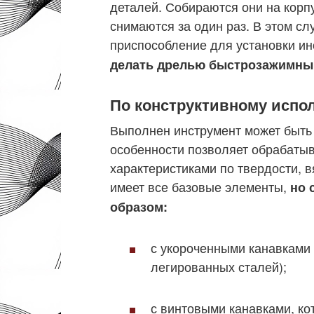
деталей. Собираются они на корп
снимаются за один раз. В этом с
приспособление для установки и
делать дрелью быстрозажимны
По конструктивному испо
Выполнен инструмент может быть 
особенности позволяет обрабаты
характеристиками по твердости, в
имеет все базовые элементы,
но 
образом:
с укороченными канавками
легированных сталей);
с винтовыми канавками, к