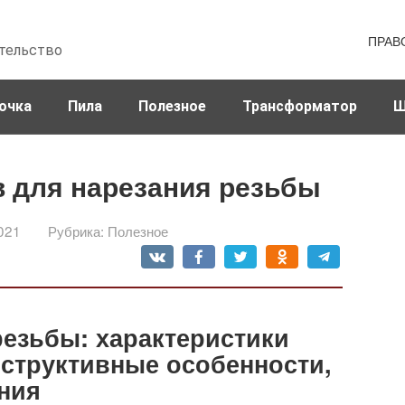
ПРАВ
тельство
очка
Пила
Полезное
Трансформатор
Ш
в для нарезания резьбы
021
Рубрика:
Полезное
резьбы: характеристики
структивные особенности,
ния