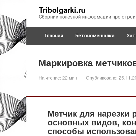
Перейти
Tribolgarki.ru
к
Сборник полезной информации про строи
контенту
Главная
Бетономешалка
Зат
Маркировка метчико
На чтение:
22 мин
Опубликовано:
26.11.2
Метчик для нарезки 
основных видов, кон
способы использова