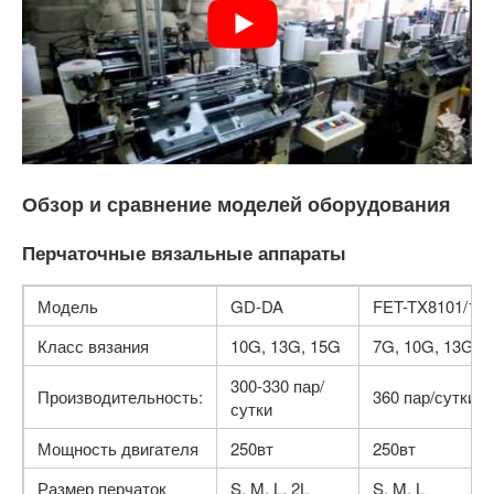
Обзор и сравнение моделей оборудования
Перчаточные вязальные аппараты
Модель
GD-DA
FET-TX8101/1
Класс вязания
10G, 13G, 15G
7G, 10G, 13G
300-330 пар/
Производительность:
360 пар/сутки
сутки
Мощность двигателя
250вт
250вт
Размер перчаток
S, M, L, 2L
S, M, L