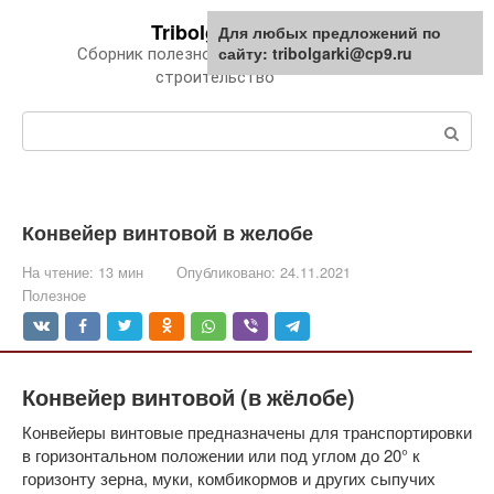
Перейти
Tribolgarki.ru
Для любых предложений по
к
сайту: tribolgarki@cp9.ru
Сборник полезной информации про
контенту
строительство
Поиск:
Конвейер винтовой в желобе
На чтение:
13 мин
Опубликовано:
24.11.2021
Полезное
Конвейер винтовой (в жёлобе)
Конвейеры винтовые предназначены для транспортировки
в горизонтальном положении или под углом до 20° к
горизонту зерна, муки, комбикормов и других сыпучих