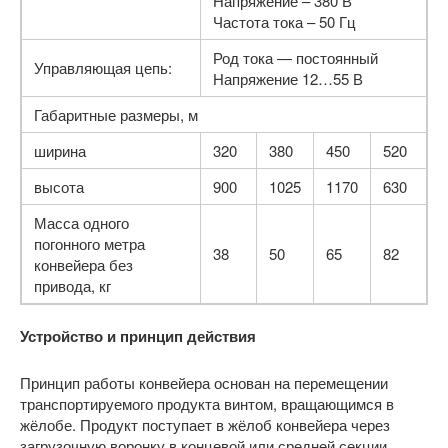
Напряжение – 380 В
Частота тока – 50 Гц
Род тока — постоянный
Управляющая цепь:
Напряжение 12…55 В
Габаритные размеры, м
ширина
320
380
450
520
высота
900
1025
1170
630
Масса одного
погонного метра
38
50
65
82
конвейера без
привода, кг
Устройство и принцип действия
Принцип работы конвейера основан на перемещении
транспортируемого продукта винтом, вращающимся в
жёлобе. Продукт поступает в жёлоб конвейера через
загрузочную воронку в концевой или средней секции,