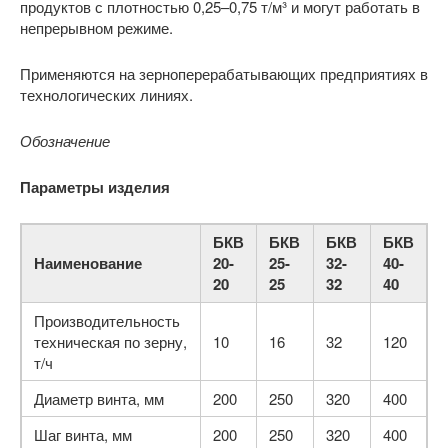
продуктов с плотностью 0,25–0,75 т/м³ и могут работать в
непрерывном режиме.
Применяются на зерноперерабатывающих предприятиях в
технологических линиях.
Обозначение
Параметры изделия
БКВ
БКВ
БКВ
БКВ
Наименование
20-
25-
32-
40-
20
25
32
40
Производительность
техническая по зерну,
10
16
32
120
т/ч
Диаметр винта, мм
200
250
320
400
Шаг винта, мм
200
250
320
400