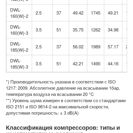
DWL-
2.5
37
49.42
1745
49.21
173
160(W)-2
DWL-
3.5
51
35.75
1262
34.98
123
160(W)-3
DWL-
2.5
37
56.02
1989
57.17
201
185(W)-2
DWL-
3.5
51
42.21
1490
44.16
155
185(W)-3
*) Производительность указана в соответствии с ISO
1217: 2009. Абсолютное давление на всасывании 1бар,
температура воздуха на всасывании 20 °C
**) Уровень шума измерен в соответствии со стандартами
ISO 2151 и ISO 9614-2 на максимальной скорости,
допустимая погрешность: ± 3 dB(A)
Классификация компрессоров: типы и