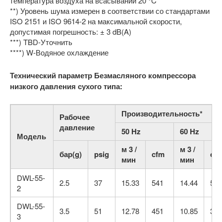
температура воздуха на всасывании 20 °C
**) Уровень шума измерен в соответствии со стандартами
ISO 2151 и ISO 9614-2 на максимальной скорости,
допустимая погрешность: ± 3 dB(A)
***) TBD-Уточнить
****) W-Водяное охлаждение
Технический параметр Безмасляного компрессора
низкого давления сухого типа:
Производительность*
Рабочее
давление
50 Hz
60 Hz
Модель
м 3 /
м 3 /
бар(g)
psig
cfm
cf
мин
мин
DWL-55-
2.5
37
15.33
541
14.44
510
2
DWL-55-
3.5
51
12.78
451
10.85
383
3