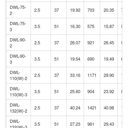
DWL-75-
2.5
37
19.92
703
20.35
719
2
DWL-75-
3.5
51
16.30
575
15.87
560
3
DWL-90-
2.5
37
26.07
921
26.45
934
2
DWL-90-
3.5
51
19.54
690
19.49
688
3
DWL-
2.5
37
33.16
1171
29.90
105
110(W)-2
DWL-
3.5
51
25.60
904
23.92
845
110(W)-3
DWL-
2.5
37
40.24
1421
40.98
144
132(W)-2
DWL-
3.5
51
27.23
961
29.43
103
132(W)-3