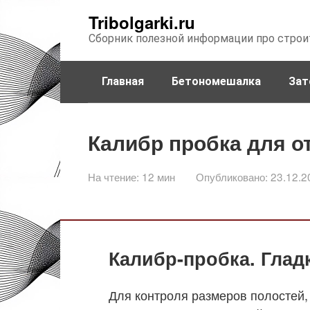
Перейти
Tribolgarki.ru
к
Сборник полезной информации про строи
контенту
Главная
Бетономешалка
Зат
Калибр пробка для о
На чтение:
12 мин
Опубликовано:
23.12.2
Калибр-пробка. Глад
Для контроля размеров полостей,