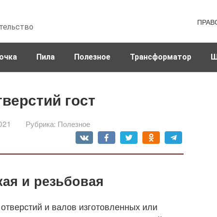
ПРАВ
тельство
очка
Пила
Полезное
Трансформатор
Ш
тверстий гост
021
Рубрика:
Полезное
кая и резьбовая
 отверстий и валов изготовленных или