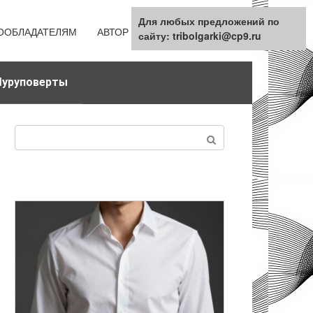
Для любых предложений по
ООБЛАДАТЕЛЯМ
АВТОР
КАРТА САЙТА
сайту: tribolgarki@cp9.ru
уруповерты
Поиск: