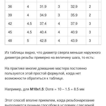
36
4
31.9
3
32.9
2
34
39
4
34.9
3
35.9
2
37
42
4.5
37.4
4
37.9
3
38
45
4.5
40.4
4
40.9
3
41
48
5
42.8
4
43.9
3
44
Из таблицы видно, что диаметр сверла меньше наружного
диаметра резьбы примерно на величину шага, то есть:
На практике многие домашние мастера постоянно
пользуются этой простой формулой, когда нет
возможности обратиться к таблице.
Например, для
М10х1.5
: Dотв = 10 – 1.5 = 8.5 мм
Этот способ вполне приемлем, когда резьбонарезание
выполняется ручным способом в условиях слесарной