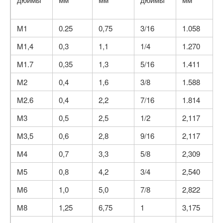
M1
0.25
0,75
3/16
1.058
M1,4
0,3
1,1
1/4
1.270
M1.7
0,35
1,3
5/16
1.411
M2
0,4
1,6
3/8
1.588
M2.6
0,4
2,2
7/16
1.814
M3
0,5
2,5
1/2
2,117
M3,5
0,6
2,8
9/16
2,117
M4
0,7
3,3
5/8
2,309
M5
0,8
4,2
3/4
2,540
M6
1,0
5,0
7/8
2,822
M8
1,25
6,75
1
3,175