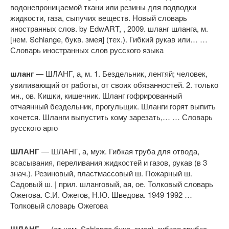
водонепроницаемой ткани или резины для подводки
жидкости, газа, сыпучих веществ. Новый словарь
иностранных слов. by EdwART, , 2009. шланг шланга, м.
[нем. Schlange, букв. змея] (тех.). Гибкий рукав или… …
Словарь иностранных слов русского языка
шланг
— ШЛАНГ, а, м. 1. Бездельник, лентяй; человек,
увиливающий от работы, от своих обязанностей. 2. только
мн., ов. Кишки, кишечник. Шланг гофрированный
отчаянный бездельник, прогульщик. Шланги горят выпить
хочется. Шланги выпустить кому зарезать,… … Словарь
русского арго
ШЛАНГ
— ШЛАНГ, а, муж. Гибкая труба для отвода,
всасывания, переливания жидкостей и газов, рукав (в 3
знач.). Резиновый, пластмассовый ш. Пожарный ш.
Садовый ш. | прил. шланговый, ая, ое. Толковый словарь
Ожегова. С.И. Ожегов, Н.Ю. Шведова. 1949 1992 …
Толковый словарь Ожегова
— (от нем. Schlange букв. змея), гибкая трубка