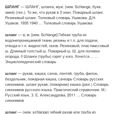
ШЛАНГ
— ШЛАНГ, шланга, муж. (нем. Schlange, букв.
змея) (тех.). То же, что рукав в 3 знач. Пожарный шланг.
Резиновый шланг. Толковый словарь Ушакова. Д.Н.
Ушаков. 1935 1940 … Толковый словарь Ушакова
шланг
— а; м. [нем. Schlange] Гибкая труба из
водонепроницаемой ткани, резины и т.п. для подачи,
отвода и т.п. жидкостей, газов. Резиновый, пластмассовый
ш. Длинный толстый ш. Пожарный ш. Ш. для поливки
огорода. ◊ Шланги (трубы) горят у кого. Хочется… …
Энциклопедический словарь
шланг
— рукав, кишка; сачок, лентяй, труба, филон,
бездельник, пожарная кишка, сачкарь Словарь русских
синонимов. шланг рукав; (пожарная) кишка (разг.) Словарь
синонимов русского языка. Практический справочник. М.:
Русский язык. З. Е. Александрова. 2011 … Словарь
синонимов
шланг
— (нем. schlange) гибкий рукав или труба из