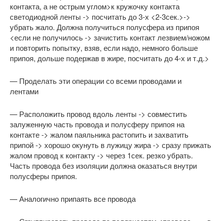
контакта, а не острым углом>к кружочку контакта
светодиодной ленты -> посчитать до 3-х <2-3сек.>->
убрать жало. Должна получиться полусфера из припоя
<если не получилось -> зачистить контакт лезвием/ножом
и повторить попытку, взяв, если надо, немного больше
припоя, дольше подержав в жире, посчитать до 4-х и т.д.>
— Проделать эти операции со всеми проводами и
лентами
— Расположить провод вдоль ленты -> совместить
залуженную часть провода и полусферу припоя на
контакте -> жалом паяльника растопить и захватить
припой -> хорошо окунуть в лужицу жира -> сразу прижать
жалом провод к контакту -> через 1сек. резко убрать.
Часть провода без изоляции должна оказаться внутри
полусферы припоя.
— Аналогично припаять все провода