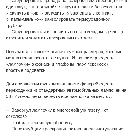
— Сгруппировать провода по полярностям <провода «+» в
один жгут, «-» -в другой>-> скрутить части без изоляции -
> окунуть в жир -> залудить -> заклепать в контакты
<«папы-мамы»>-> заизолировать термоусадочной
трубкой
— Сгруппировать и выровнять по светодиодам в ряды ->
скрепить и замотать прозрачным скотчем.
Получатся готовые «плитки» нужных размеров, которые
можно использовать где нужно. Я, например, сделал:
«лампочки» в фонари и плафоны, пару переносок,
простые подсветки.
Для сохранения функциональности фонарей сделал
переходники из стандартных автомобильных лампочек на
5Вт <можно легко вернуть все лампочки на место>:
— Завернул лампочку в многослойную газету <от
осколков>
— Разбил стеклянную оболочку
— Плоскогубцами раскрошил оставшиеся выступающие