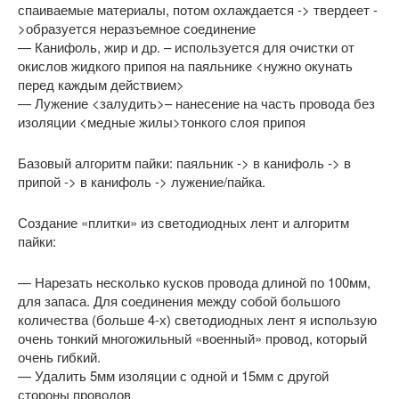
спаиваемые материалы, потом охлаждается -> твердеет -
>образуется неразъемное соединение
— Канифоль, жир и др. – используется для очистки от
окислов жидкого припоя на паяльнике <нужно окунать
перед каждым действием>
— Лужение <залудить>– нанесение на часть провода без
изоляции <медные жилы>тонкого слоя припоя
Базовый алгоритм пайки: паяльник -> в канифоль -> в
припой -> в канифоль -> лужение/пайка.
Создание «плитки» из светодиодных лент и алгоритм
пайки:
— Нарезать несколько кусков провода длиной по 100мм,
для запаса. Для соединения между собой большого
количества (больше 4-х) светодиодных лент я использую
очень тонкий многожильный «военный» провод, который
очень гибкий.
— Удалить 5мм изоляции с одной и 15мм с другой
стороны проводов