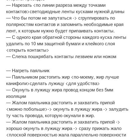
— Нарезать <по линии разреза между точками
контактов>светодиодные ленты кусками нужной длины
— Что бы потом не запутаться -> сгруппировать по
полярностям контактов
и запомнить необходимые края
лент, к которым нужно будет припаивать контакты.
— С одного края обратной стороны каждого куска ленты
удалить по 10 мм защитной бумаги и клейкого слоя
<открыть контакты>
— Слегка пошкрябать контакты лезвием или ножом
— Нагреть паяльник
— Паяльником растопить жир <по-моему, жир лучше
канифоли>сделать лужицу <для удобства>
— Окунуть в лужицу жира провод концом без 5мм
изоляции
— Жалом паяльника растопить и захватить припой
<можно побольше>-> окунуть в лужицу жира -> залудить
ту часть провода, которую окунали в жир.
— Жалом паяльника растопить и захватить припой ->
хорошо окунуть в лужицу жира -> сразу прижать жало
<плоской поверхностью жала параллельно поверхности