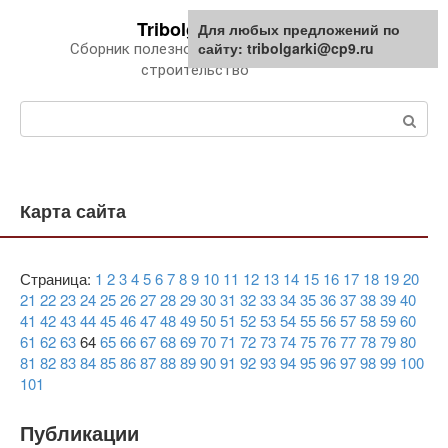
Перейти
Tribolgarki.ru
Для любых предложений по
к
сайту: tribolgarki@cp9.ru
Сборник полезной информации про
контенту
строительство
Поиск:
Карта сайта
Страница:
1
2
3
4
5
6
7
8
9
10
11
12
13
14
15
16
17
18
19
20
21
22
23
24
25
26
27
28
29
30
31
32
33
34
35
36
37
38
39
40
41
42
43
44
45
46
47
48
49
50
51
52
53
54
55
56
57
58
59
60
61
62
63
64
65
66
67
68
69
70
71
72
73
74
75
76
77
78
79
80
81
82
83
84
85
86
87
88
89
90
91
92
93
94
95
96
97
98
99
100
101
Публикации