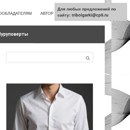
Для любых предложений по
ООБЛАДАТЕЛЯМ
АВТОР
КАРТА САЙТА
сайту: tribolgarki@cp9.ru
уруповерты
Поиск: