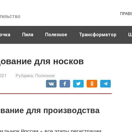
ПРАВ
тельство
очка
Пила
Полезное
Трансформатор
Ш
ование для носков
021
Рубрика:
Полезное
ование для производства
м рынок России + все этапы регистрации