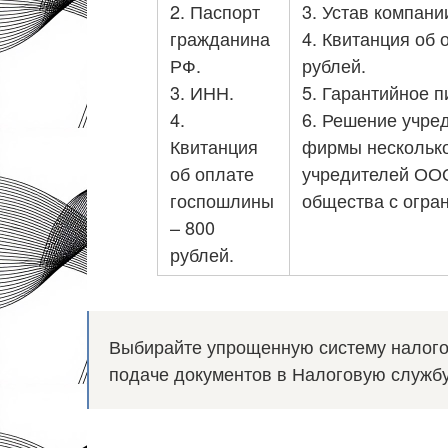
2. Паспорт
3. Устав компани
гражданина
4. Квитанция об 
РФ.
рублей.
3. ИНН.
5. Гарантийное 
4.
6. Решение учре
Квитанция
фирмы несколько
об оплате
учредителей ООО
госпошлины
общества с огра
– 800
рублей.
Выбирайте упрощенную систему налогоо
подаче документов в Налоговую службу