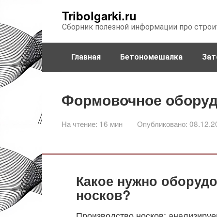
Перейти
Tribolgarki.ru
к
Сборник полезной информации про строи
контенту
Главная
Бетономешалка
Зат
Формовочное оборуд
На чтение:
16 мин
Опубликовано:
08.12.2
Какое нужно оборуд
носков?
Производство носков: анализируе