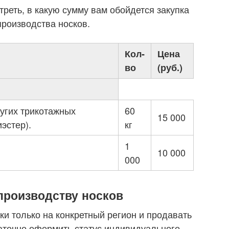
реть, в какую сумму вам обойдется закупка
роизводства носков.
Кол-
Цена
во
(руб.)
угих трикотажных
60
15 000
эстер).
кг
1
10 000
000
 производству носков
ки только на конкретный регион и продавать
аточно оформить статус индивидуального