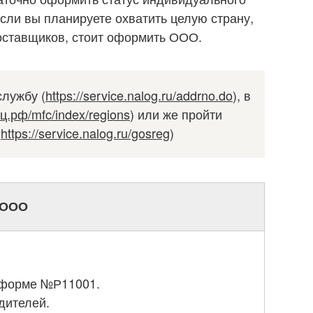
сли вы планируете охватить целую страну,
оставщиков, стоит оформить ООО.
лужбу (
https://service.nalog.ru/addrno.do
), в
фц.рф/mfc/index/regions
) или же пройти
(
https://service.nalog.ru/gosreg
)
 ООО
 форме №Р11001.
дителей.