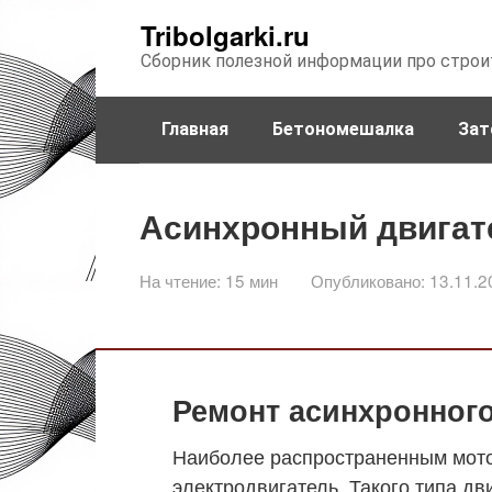
Перейти
Tribolgarki.ru
к
Сборник полезной информации про строи
контенту
Главная
Бетономешалка
Зат
Асинхронный двигат
На чтение:
15 мин
Опубликовано:
13.11.2
Ремонт асинхронного
Наиболее распространенным мото
электродвигатель. Такого типа д