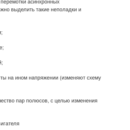
 перемотки асинхронных
жно выделить такие неполадки и
;
е;
й;
оты на ином напряжении (изменяют схему
чество пар полюсов, с целью изменения
вигателя