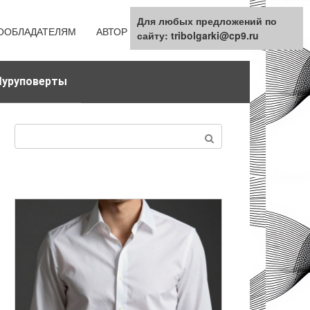
Для любых предложений по
ООБЛАДАТЕЛЯМ
АВТОР
КАРТА САЙТА
сайту: tribolgarki@cp9.ru
уруповерты
Поиск: