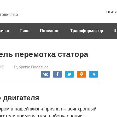
ПРАВ
тельство
очка
Пила
Полезное
Трансформатор
Ш
ель перемотка статора
021
Рубрика:
Полезное
 двигателя
ром в нашей жизни признан – асинхронный
вигатели применяются в оборудовании