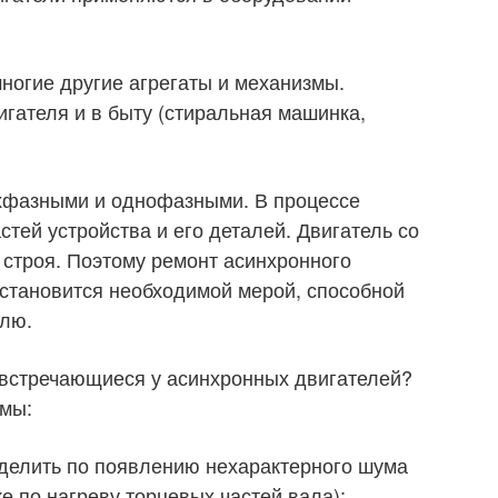
многие другие агрегаты и механизмы.
игателя и в быту (стиральная машинка,
ехфазными и однофазными. В процессе
стей устройства и его деталей. Двигатель со
строя. Поэтому ремонт асинхронного
 становится необходимой мерой, способной
елю.
 встречающиеся у асинхронных двигателей?
емы:
еделить по появлению нехарактерного шума
е по нагреву торцевых частей вала);