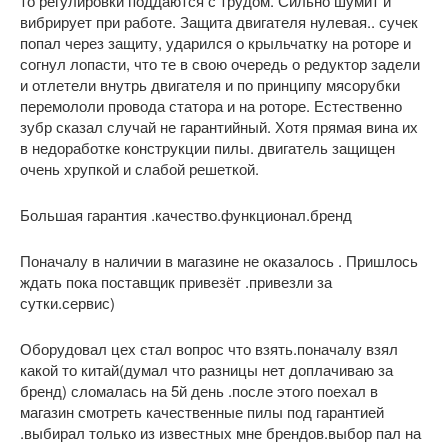
то регулировки поддаются с трудом. Сильно шумит и
вибрирует при работе. Защита двигателя нулевая.. сучек
попал через защиту, ударился о крыльчатку на роторе и
согнул лопасти, что те в свою очередь о редуктор задели
и отлетели внутрь двигателя и по принципу мясорубки
перемололи провода статора и на роторе. Естественно
зубр сказал случай не гарантийный. Хотя прямая вина их
в недоработке конструкции пилы. двигатель защищен
очень хрупкой и слабой решеткой.
Большая гарантия .качество.функционал.бренд
Поначалу в наличии в магазине не оказалось . Пришлось
ждать пока поставщик привезёт .привезли за
сутки.сервис)
Оборудовал цех стал вопрос что взять.поначалу взял
какой то китай(думал что разницы нет доплачиваю за
бренд) сломалась на 5й день .после этого поехал в
магазин смотреть качественные пилы под гарантией
.выбирал только из известных мне брендов.выбор пал на