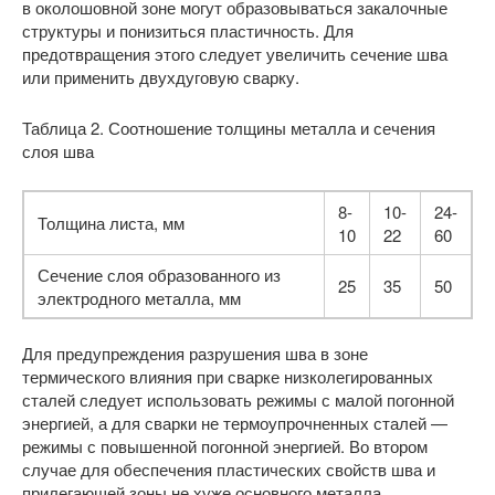
в околошовной зоне могут образовываться закалочные
структуры и понизиться пластичность. Для
предотвращения этого следует увеличить сечение шва
или применить двухдуговую сварку.
Таблица 2. Соотношение толщины металла и сечения
слоя шва
8-
10-
24-
Толщина листа, мм
10
22
60
Сечение слоя образованного из
25
35
50
электродного металла, мм
Для предупреждения разрушения шва в зоне
термического влияния при сварке низколегированных
сталей следует использовать режимы с малой погонной
энергией, а для сварки не термоупрочненных сталей —
режимы с повышенной погонной энергией. Во втором
случае для обеспечения пластических свойств шва и
прилегающей зоны не хуже основного металла