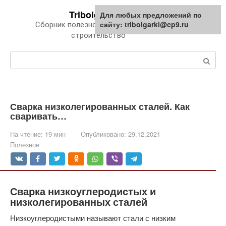
Перейти
Tribolgarki.ru
Для любых предложений по
к
сайту: tribolgarki@cp9.ru
Сборник полезной информации про
контенту
строительство
Поиск:
Сварка низколегированных сталей. Как
сваривать…
На чтение:
19 мин
Опубликовано:
29.12.2021
Полезное
Сварка низкоуглеродистых и
низколегированных сталей
Низкоуглеродистыми называют стали с низким