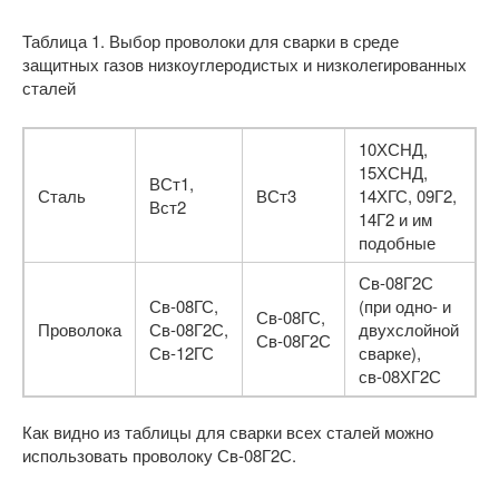
Таблица 1. Выбор проволоки для сварки в среде
защитных газов низкоуглеродистых и низколегированных
сталей
10ХСНД,
15ХСНД,
ВСт1,
Сталь
ВСт3
14ХГС, 09Г2,
Вст2
14Г2 и им
подобные
Св-08Г2С
Св-08ГС,
(при одно- и
Св-08ГС,
Проволока
Св-08Г2С,
двухслойной
Св-08Г2С
Св-12ГС
сварке),
св-08ХГ2С
Как видно из таблицы для сварки всех сталей можно
использовать проволоку Св-08Г2С.