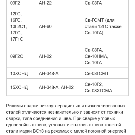
09Г2
АН-22
Св-08ГА
12ГС,
16ГС,
Св-ГСМТ (для
10Г2С1,
АН-60
стали 12ГС также
17ГС,
Св-10ГА)
17Г1С
Св-08ГА,
09Г2С
АН-22
Св-10НМА,
Св-10ГА
10ХСНД
АН-348-А
Св-08ГСМТ
Св-10Г2,
15ХСНД
АН-348-А, АН-22
Св-08ХГСМА
Режимы сварки низкоуглеродистых и низколегированных
сталей отличаются незначительно и зависят от техники
сварки, типа соединения и шва. При сварке угловых
однослойных швов, угловых и стыковых швов толстой
стали марки ВСт3 на режимах с малой погонной энергией