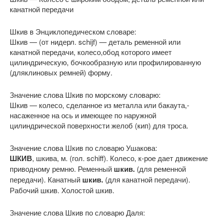
канатной передачи
Шкив в Энциклопедическом словаре:
Шкив — (от нидерл. schijf) — деталь ременной или
канатной передачи, колесо,обод которого имеет
цилиндрическую, бочкообразную или профилированную
(дляклиновых ремней) форму.
Значение слова Шкив по морскому словарю:
Шкив — колесо, сделанное из металла или бакаута,-
насаженное на ось и имеющее по наружной
цилиндрической поверхности желоб (кип) для троса.
Значение слова Шкив по словарю Ушакова:
ШКИВ
, шкива, м. (гол. schiff). Колесо, к-рое дает движение
приводному ремню. Ременный
шкив.
(для ременной
передачи). Канатный
шкив.
(для канатной передачи).
Рабочий шкив. Холостой шкив.
Значение слова Шкив по словарю Даля: