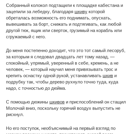
Собранный колокол подтащили к площадке кабестана и
зацепили за лебедку, благодаря
шкиву
которой
обреталась возможность его поднимать, опускать,
вывешивать за борт, снижать и подтягивать, как любой
другой тюк, ящик или сверток, грузимый на корабль или
сгружаемый с него.
До меня постепенно доходит, что это тот самый лесоруб,
за которым я следовал двадцать лет тому назад, —
спокойный, упрямый, уверенный в себе, кремень, а не
человек, — который научил меня привязывать трос и
крепить оснастку одной рукой, устанавливать
шкив
и
подрубку так, чтобы дерево рухнуло точно туда, куда
надо, с точностью до дюйма.
С помощью дюжины
шкивов
и приспособлений он стащил
Молочай вниз, поскольку горячий воздух выпустить не
рискнул.
Но его поступок, необъяснимый на первый взгляд по