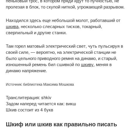
пеньковый трос, в котором пряди идут то пучностью, не
пролезая в блок, то скупой ниткой, угрожающей разрывом.
Находился здесь еще небольшой молот, работавший от
шкива
, несколько слесарных тисков, токарный,
сверлильный и другие станки.
Там горел матовый электрический свет, чуть пульсируя в
своей силе, — вероятно, на электрической станции не
было цельного приводного ремня на динамо, и старый,
изношенный ремень бил сшивкой по
шкиву
, меняя в
динамо напряжение.
Источник: библиотека Максима Мошкова
Транслитерация: shkiv
Задом наперед читается как: викш
Шкив состоит из 4 букв
Шкиф или шкив как правильно писать