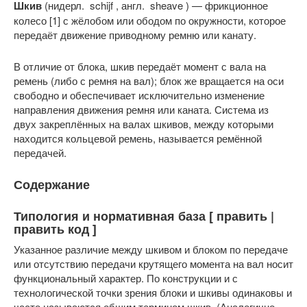
Шкив
(нидерл. schijf , англ. sheave ) — фрикционное
колесо [1] с жёлобом или ободом по окружности, которое
передаёт движение приводному ремню или канату.
В отличие от блока, шкив передаёт момент с вала на
ремень (либо с ремня на вал); блок же вращается на оси
свободно и обеспечивает исключительно изменение
направления движения ремня или каната. Система из
двух закреплённых на валах шкивов, между которыми
находится кольцевой ремень, называется ремённой
передачей.
Содержание
Типология и нормативная база [ править |
править код ]
Указанное различие между шкивом и блоком по передаче
или отсутствию передачи крутящего момента на вал носит
функциональный характер. По конструкции и с
технологической точки зрения блоки и шкивы одинаковы и
часто называются общим термином шкив. (Аналогично