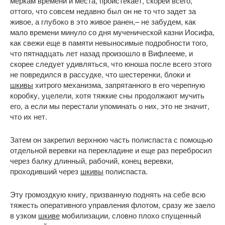
меркам времени и места, проистекает, скорей всего,
оттого, что совсем недавно был он не то что задет за
живое, а глубоко в это живое ранен,– не забудем, как
мало времени минуло со дня мученической казни Иосифа,
как свежи еще в памяти невыносимые подробности того,
что пятнадцать лет назад произошло в Вифлееме, и
скорее следует удивляться, что юноша после всего этого
не повредился в рассудке, что шестеренки, блоки и
шкивы
хитрого механизма, запрятанного в его черепную
коробку, уцелели, хотя тяжкие сны продолжают мучить
его, а если мы перестали упоминать о них, это не значит,
что их нет.
Затем он закрепил верхнюю часть полиспаста с помощью
отдельной веревки на перекладине и еще раз перебросил
через балку длинный, рабочий, конец веревки,
проходивший через
шкивы
полиспаста.
Эту громоздкую книгу, призванную поднять на себе всю
тяжесть оперативного управления флотом, сразу же заело
в узком
шкиве
мобилизации, словно плохо спущенный