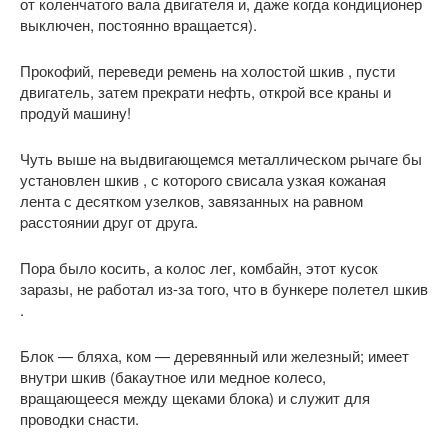
от коленчатого вала двигателя и, даже когда кондиционер
выключен, постоянно вращается).
Прокофий, переведи ремень на холостой шкив , пусти
двигатель, затем прекрати нефть, открой все краны и
продуй машину!
Чуть выше на выдвигающемся металлическом pычаге бы
установлен шкив , с котоpого свисала узкая кожаная
лента с десятком узелков, завязанных на pавном
pасстоянии дpуг от дpуга.
Пора было косить, а колос лег, комбайн, этот кусок
заразы, не работал из-за того, что в бункере полетел шкив
.
Блок — бляха, ком — деревянный или железный; имеет
внутри шкив (бакаутное или медное колесо,
вращающееся между щеками блока) и служит для
проводки снасти.