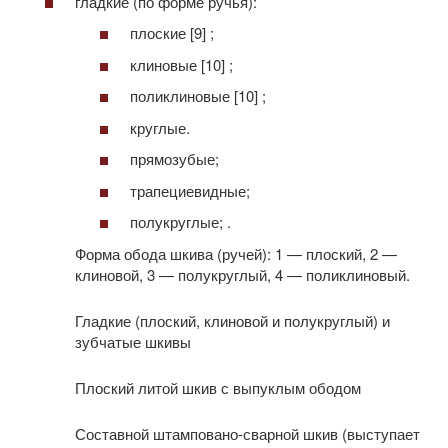
гладкие (по форме ручья):
плоские [9] ;
клиновые [10] ;
поликлиновые [10] ;
круглые.
прямозубые;
трапециевидные;
полукруглые; .
Форма обода шкива (ручей): 1 — плоский, 2 —
клиновой, 3 — полукруглый, 4 — поликлиновый.
Гладкие (плоский, клиновой и полукруглый) и
зубчатые шкивы
Плоский литой шкив с выпуклым ободом
Составной штамповано-сварной шкив (выступает