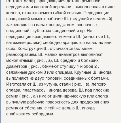
(от голл. schijf), вращающаяся деталь ремённой
передачи или канатной передачи , выполненная в виде
колеса, охватываемого гибкой связью. Передающие
вращающий момент рабочие Ш. (ведущий и ведомый)
закрепляют на валах посредством шпоночных
соединений , зубчатых соединений и пр. Не
передающие вращающего момента Ш. (холостые Ш.,
натяжные ролики) свободно вращаются на валах или
осях. Конструкции Ш. отличаются большим
разнообразием. Ш. малых диаметров выполняют
монолитными ( рис. , а), Ш. средних и больших
диаметров ( рис. , б)имеют ступицу 1 и обод 2 ,
связанные диском 3 или спицами. Крупные Ш. иногда
выполняют из двух половин, соединённых болтами.
Изготовляют Ш. из чугуна, стали ( рис. , в), лёгкого
сплава, пластмассы, иногда дерева. Ш. под плоские
ремни ( рис. , а ) имеют цилиндрическую или слегка
выпуклую рабочую поверхность для предохранения
ремня от сбегания, с той же целью Ш. иногда
снабжаются ребордами