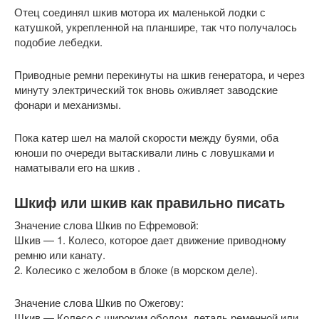
Отец соединял шкив мотора их маленькой лодки с
катушкой, укрепленной на планшире, так что получалось
подобие лебедки.
Приводные ремни перекинуты на шкив генератора, и через
минуту электрический ток вновь оживляет заводские
фонари и механизмы.
Пока катер шел на малой скорости между буями, оба
юноши по очереди вытаскивали линь с ловушками и
наматывали его на шкив .
Шкиф или шкив как правильно писать
Значение слова Шкив по Ефремовой:
Шкив — 1. Колесо, которое дает движение приводному
ремню или канату.
2. Колесико с желобом в блоке (в морском деле).
Значение слова Шкив по Ожегову:
Шкив — Колесо с широким ободом, деталь ременной или