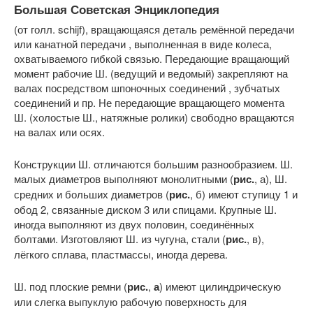
Большая Советская Энциклопедия
(от голл. schijf), вращающаяся деталь ремённой передачи
или канатной передачи , выполненная в виде колеса,
охватываемого гибкой связью. Передающие вращающий
момент рабочие Ш. (ведущий и ведомый) закрепляют на
валах посредством шпоночных соединений , зубчатых
соединений и пр. Не передающие вращающего момента
Ш. (холостые Ш., натяжные ролики) свободно вращаются
на валах или осях.
Конструкции Ш. отличаются большим разнообразием. Ш.
малых диаметров выполняют монолитными (
рис.
, а), Ш.
средних и больших диаметров (
рис.
, б) имеют ступицу 1 и
обод 2, связанные диском 3 или спицами. Крупные Ш.
иногда выполняют из двух половин, соединённых
болтами. Изготовляют Ш. из чугуна, стали (
рис.
, в),
лёгкого сплава, пластмассы, иногда дерева.
Ш. под плоские ремни (
рис.
,
а
) имеют цилиндрическую
или слегка выпуклую рабочую поверхность для