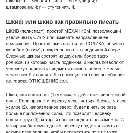
Шкивы: а — монолитный; б — со ступицей; в —
штампованный; г — ступенчатый.
Шкиф или шкив как правильно писать
ШКИВ (полиспаст), простой МЕХАНИЗМ, позволяющий
увеличивать СИЛУ или изменять направление ее
приложения. Простой шкив состоит из РОЛИКА, обычно с
желобом (пазом), прикрепленного к неподвижной опоре.
Сложные шкивы состоят из двух или более таких
роликов, из которых часть подвижна, и иногда позволяют
человеку поднимать предметы намного более тяжелые,
чем он мог бы поднять без помощи этого приспособления.
см. также
ОТНОШЕНИЕ сил.
Шкив, или полиспаст (1) умножает действие приложенной
силы. Если провести веревку через четыре блока, тяговое
усилие (2), направленное вверх, будет в четыре раза
больше приложенной силы, что позволит человеку
поднять груз (3), который обычно поднять невозможно. С
четырьмя блоками, однако, веревку придется тянуть в
четыре раза дальше, чгобы переместить груз на го же