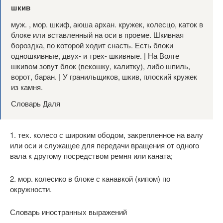
шкив
муж. , мор. шкиф, аюша архан. кружек, колесцо, каток в
блоке или вставленный на оси в проеме. Шкивная
бороздка, по которой ходит снасть. Есть блоки
одношкивные, двух- и трех- шкивные. | На Волге
шкивом зовут блок (векошку, калитку), либо шпиль,
ворот, баран. | У гранильщиков, шкив, плоский кружек
из камня.
Словарь Даля
1. тех. колесо с широким ободом, закрепленное на валу
или оси и служащее для передачи вращения от одного
вала к другому посредством ремня или каната;
2. мор. колесико в блоке с канавкой (кипом) по
окружности.
Словарь иностранных выражений