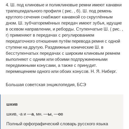
4. Ш. под клиновые и поликлиновые ремни имеют канавки
трапецеидального профиля ( рис. , б). Ш. под ремень
круглого сечения снабжают канавкой со скруглённым
дном. Ш. зубчаторемённых передач имеют зубья, идущие
в осевом направлении, и реборды. Ступенчатые Ш. ( рис. ,
г) применяют в передачах с регулированием
передаточного отношения путём перевода ремня с одной
ступени на другую. Раздвижные конические Ш. в
бесступенчатых передачах с широким клиновым ремнем
выполняют с одним или обоими подпружиненными
передвижными конусами, а также с принудит.
перемещением одного или обоих конусов. Н. Я. Ниберг.
Большая советская энциклопедия, БСЭ
шкив
шкив, -а и —
а
, мн. —
ы
, —
о
в
Полный орфографический словарь русского языка