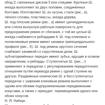
обод 2, связанные диском 3 или спицами. Крупные Ш.
иногда выполняют из двух половин, соединённых
болтами. Изготовляют Ш. из чугуна, стали (рис., в),
лёгкого сплава, пластмассы, иногда дерева.
Ш. под плоские ремни (рис., а) имеют цилиндрическую
или слегка выпуклую рабочую поверхность для
предохранения ремня от сбегания, с той же целью Ш.
иногда снабжаются ребордами 4. Ш. под клиновые и
поликлиновые ремни имеют канавки трапецеидального
профиля (рис., б). Ш. под ремень круглого сечения
снабжают канавкой со скруглённым дном. Ш.
зубчаторемённых передач имеют зубья, идущие в осевом
направлении, и реборды. Ступенчатые Ш. (рис., г)
применяют в передачах с регулированием передаточного
отношения путём перевода ремня с одной ступени на
другую. Раздвижные конические Ш. в бесступенчатых
передачах с широким клиновым ремнем выполняют с
одним или обоими подпружиненными передвижными
конусами, а также с принудит. перемещением одного или
обоих конусов.
Н. Я. Ниберг.