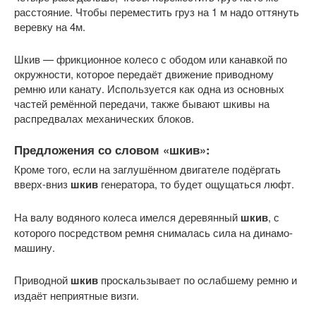
расстояние. Чтобы переместить груз на 1 м надо оттянуть
веревку на 4м.
Шкив — фрикционное колесо с ободом или канавкой по
окружности, которое передаёт движение приводному
ремню или канату. Используется как одна из основных
частей ремённой передачи, также бывают шкивы на
распредвалах механических блоков.
Предложения со словом «шкив»:
Кроме того, если на заглушённом двигателе подёргать
вверх-вниз
шкив
генератора, то будет ощущаться люфт.
На валу водяного колеса имелся деревянный
шкив
, с
которого посредством ремня снималась сила на динамо-
машину.
Приводной
шкив
проскальзывает по ослабшему ремню и
издаёт неприятные визги.