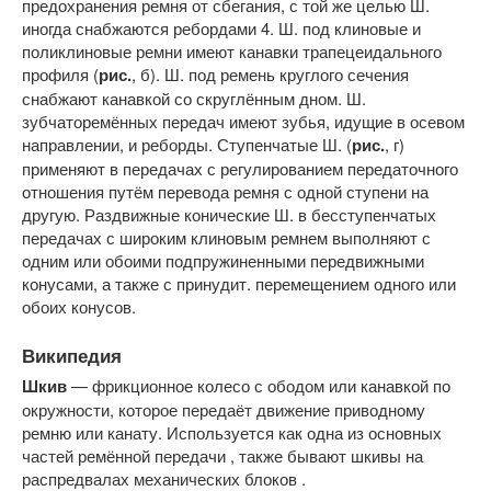
предохранения ремня от сбегания, с той же целью Ш.
иногда снабжаются ребордами 4. Ш. под клиновые и
поликлиновые ремни имеют канавки трапецеидального
профиля (
рис.
, б). Ш. под ремень круглого сечения
снабжают канавкой со скруглённым дном. Ш.
зубчаторемённых передач имеют зубья, идущие в осевом
направлении, и реборды. Ступенчатые Ш. (
рис.
, г)
применяют в передачах с регулированием передаточного
отношения путём перевода ремня с одной ступени на
другую. Раздвижные конические Ш. в бесступенчатых
передачах с широким клиновым ремнем выполняют с
одним или обоими подпружиненными передвижными
конусами, а также с принудит. перемещением одного или
обоих конусов.
Википедия
Шкив
— фрикционное колесо с ободом или канавкой по
окружности, которое передаёт движение приводному
ремню или канату. Используется как одна из основных
частей ремённой передачи , также бывают шкивы на
распредвалах механических блоков .