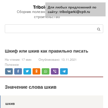
Перейти
Tribolgarki.ru
Для любых предложений по
к
сайту: tribolgarki@cp9.ru
Сборник полезной информации про
контенту
строительство
Поиск:
Шкиф или шкив как правильно писать
На чтение:
17 мин
Опубликовано:
13.11.2021
Полезное
Значение слова шкив
шкив