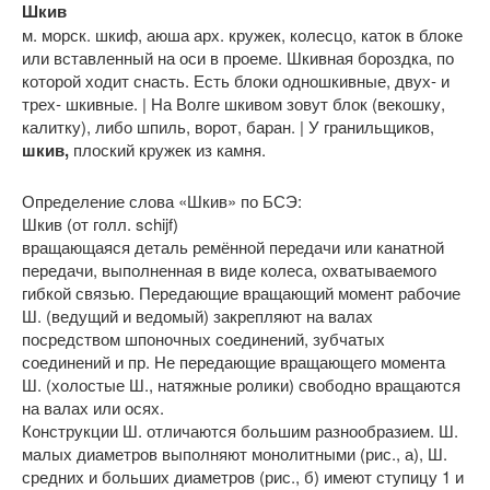
Шкив
м. морск. шкиф, аюша арх. кружек, колесцо, каток в блоке
или вставленный на оси в проеме. Шкивная бороздка, по
которой ходит снасть. Есть блоки одношкивные, двух- и
трех- шкивные. | На Волге шкивом зовут блок (векошку,
калитку), либо шпиль, ворот, баран. | У гранильщиков,
шкив,
плоский кружек из камня.
Определение слова «Шкив» по БСЭ:
Шкив (от голл. schijf)
вращающаяся деталь ремённой передачи или канатной
передачи, выполненная в виде колеса, охватываемого
гибкой связью. Передающие вращающий момент рабочие
Ш. (ведущий и ведомый) закрепляют на валах
посредством шпоночных соединений, зубчатых
соединений и пр. Не передающие вращающего момента
Ш. (холостые Ш., натяжные ролики) свободно вращаются
на валах или осях.
Конструкции Ш. отличаются большим разнообразием. Ш.
малых диаметров выполняют монолитными (рис., а), Ш.
средних и больших диаметров (рис., б) имеют ступицу 1 и