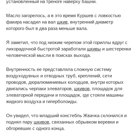
установленный на треноге наверху башни.
Масло загорелось, а в это время Куршев с ловкостью
факира насадил на вал
шкив
, внутренний диаметр
которого был в два раза меньше вала.
Я заметил, что под низким черепом этой гориллы вдруг с
лихорадочной быстротой заработали
шкивы
и шестеренки
человеческой мысли в поисках выхода.
Внутренность ее представляла сложную систему
воздуходувных и отводных труб, креплений, сети
проводов, дюралюминиевых колодцев, внутри которых
двигались черпаки элеваторов,
шкивов
, площадок для
элеваторной передачи и площадок, где стояли машины
жидкого воздуха и гиперболоиды.
Он увидел, что младший констебль Жвачка склонился и
поднял пару
шкивов
, связанных обрывком веревки и
обгоревших с одного конца.