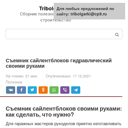
Перейти
Tribolgarki.ru
Для любых предложений по
к
сайту: tribolgarki@cp9.ru
Сборник полезной информации про
контенту
строительство
Поиск:
Съемник сайлентблоков гидравлический
своими руками
На чтение:
21 мин
Опубликовано:
17.12.2021
Полезное
Съемник сайлентблоков своими руками:
как сделать, что нужно?
Для гаражных мастеров рукоделов приятно изготавливать