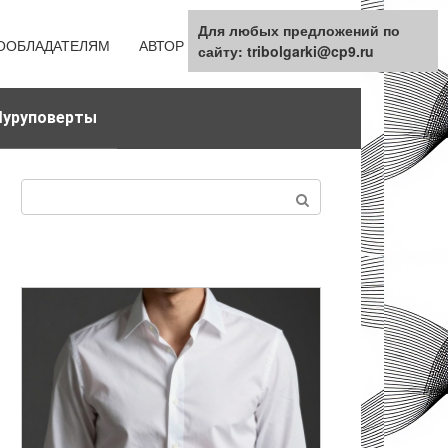
Для любых предложений по
ООБЛАДАТЕЛЯМ
АВТОР
КАРТА САЙТА
сайту: tribolgarki@cp9.ru
уруповерты
Поиск: