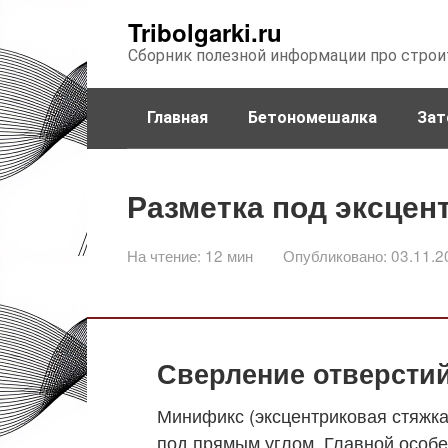
Перейти
Tribolgarki.ru
к
Сборник полезной информации про строи
контенту
Главная
Бетономешалка
Зат
Разметка под эксцен
На чтение:
12 мин
Опубликовано:
03.11.2
Сверление отверсти
Минификс (эксцентриковая стяжка
под прямым углом. Главной особ