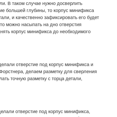
ли. В таком случае нужно досверлить
тие большей глубины, то корпус минификса
али, и качественно зафиксировать его будет
 то можно насыпать на дно отверстия
днять корпус минификса до необходимого
 делали отверстие под корпус минификса и
Форстнера, делаем разметку для сверления
лать точную разметку с торца детали,
делали отверстие под корпус минификса,