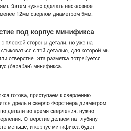
иям). Затем нужно сделать несквозное
е менее 12мм сверлом диаметром 5мм.
рстие под корпус минификса
с плоской стороны детали, но уже на
 стыковаться с той деталью, для которой мы
ли отверстие. Эта разметка потребуется
пус (барабан) минификса.
икса готова, приступаем к сверлению
бится дрель и сверло Форстнера диаметром
 по детали во время сверления, нужно
ерления. Отверстие делаем на глубину
ете меньше, и корпус минификса будет