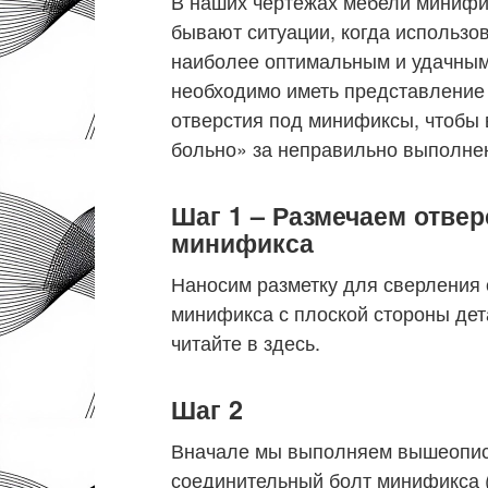
В наших чертежах мебели минифик
бывают ситуации, когда использо
наиболее оптимальным и удачным
необходимо иметь представление 
отверстия под минификсы, чтобы
больно» за неправильно выполне
Шаг 1 – Размечаем отве
минификса
Наносим разметку для сверления 
минификса с плоской стороны дет
читайте в здесь.
Шаг 2
Вначале мы выполняем вышеопис
соединительный болт минификса 