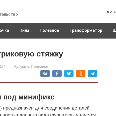
ПРАВ
тельство
очка
Пила
Полезное
Трансформатор
Ш
триковую стяжку
021
Рубрика:
Полезное
й под минификс
) предназначен для соединения деталей
енностью данного вида фурнитуры является