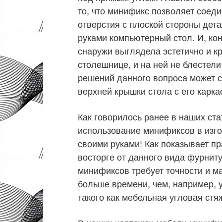
то, что минификс позволяет соеди
отверстия с плоской стороны дет
руками компьютерный стол. И, кон
снаружи выглядела эстетично и к
столешнице, и на ней не блестел
решений данного вопроса может с
верхней крышки стола с его карка
Как говорилось ранее в наших ста
использование минификсов в изго
своими руками! Как показывает п
восторге от данного вида фурниту
минификсов требует точности и ма
больше времени, чем, например, 
такого как мебельная угловая стя