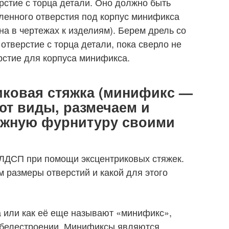
рстие с торца детали. Оно должно быть
ленного отверстия под корпус минификса
ана в чертежах к изделиям). Берем дрель со
отверстие с торца детали, пока сверло не
рстие для корпуса минификса.
иковая стяжка (минификс —
ают виды, размечаем и
ёжную фурнитуру своими
 ЛДСП при помощи эксцентриковых стяжек.
м размеры отверстий и какой для этого
 или как её еще называют «минификс»,
ебелестроении. Минификсы являются