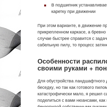
В подшипник устанавливаем
каретку при движении
При этом варианте, в движение п
прикрепленном каркасе, а бревно 
случае быстрее справится с зада
сабельную пилу, то процесс затяне
Особенности распило
своими руками + пон
Для обустройства ландшафтного 
беседку, но так как готового пил
катастрофически мало, я решил са
поделиться с вами нюансами, как
бензопилой собственными руками