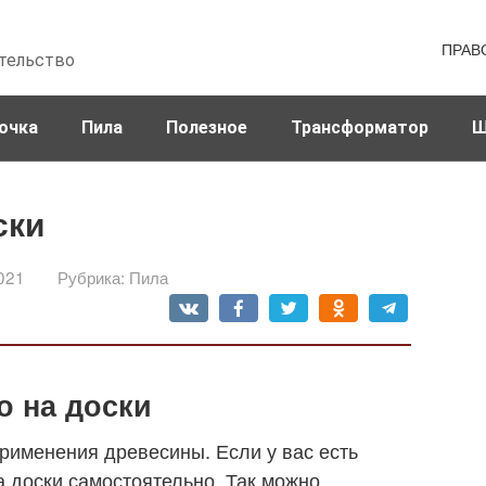
ПРАВ
тельство
очка
Пила
Полезное
Трансформатор
Ш
ски
021
Рубрика:
Пила
о на доски
применения древесины. Если у вас есть
а доски самостоятельно. Так можно