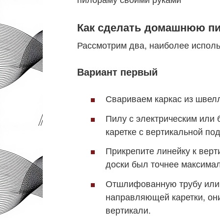
Как сделать домашнюю п
Рассмотрим два, наиболее испол
Вариант первый
Свариваем каркас из швел
Пилу с электрическим или
каретке с вертикальной по
Прикрепите линейку к верти
доски был точнее максима
Отшлифованную трубу или 
направляющей каретки, они
вертикали.