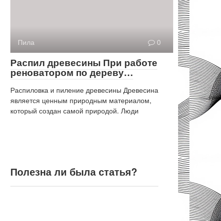
Пила
0
Распил древесины При работе
реноватором по дереву…
Распиловка и пиление древесины Древесина
является ценным природным материалом,
который создан самой природой. Люди
Полезна ли была статья?
Полезна ли была статья?