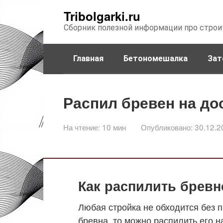
Перейти
Tribolgarki.ru
к
Сборник полезной информации про строи
контенту
Главная
Бетономешалка
Зат
Распил бревен на до
На чтение:
10 мин
Опубликовано:
30.12.2
Как распилить бревн
Любая стройка не обходится без 
бревна, то можно распилить его н