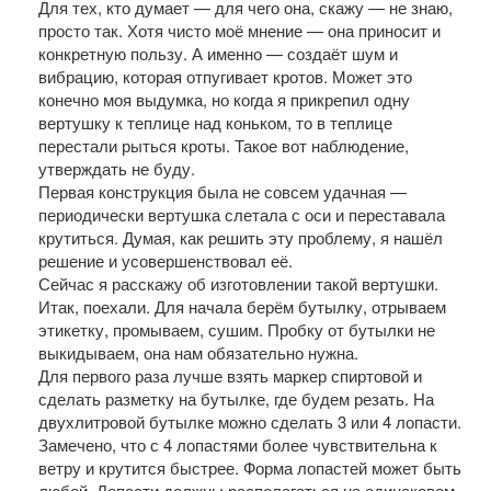
Для тех, кто думает — для чего она, скажу — не знаю,
просто так. Хотя чисто моё мнение — она приносит и
конкретную пользу. А именно — создаёт шум и
вибрацию, которая отпугивает кротов. Может это
конечно моя выдумка, но когда я прикрепил одну
вертушку к теплице над коньком, то в теплице
перестали рыться кроты. Такое вот наблюдение,
утверждать не буду.
Первая конструкция была не совсем удачная —
периодически вертушка слетала с оси и переставала
крутиться. Думая, как решить эту проблему, я нашёл
решение и усовершенствовал её.
Сейчас я расскажу об изготовлении такой вертушки.
Итак, поехали. Для начала берём бутылку, отрываем
этикетку, промываем, сушим. Пробку от бутылки не
выкидываем, она нам обязательно нужна.
Для первого раза лучше взять маркер спиртовой и
сделать разметку на бутылке, где будем резать. На
двухлитровой бутылке можно сделать 3 или 4 лопасти.
Замечено, что с 4 лопастями более чувствительна к
ветру и крутится быстрее. Форма лопастей может быть
любой. Лопасти должны располагаться на одинаковом