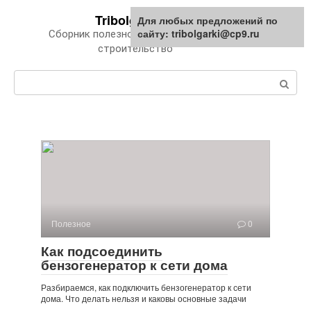
Перейти
Tribolgarki.ru
Для любых предложений по
к
сайту: tribolgarki@cp9.ru
Сборник полезной информации про
контенту
строительство
Поиск:
Полезное
0
Как подсоединить
бензогенератор к сети дома
Разбираемся, как подключить бензогенератор к сети
дома. Что делать нельзя и каковы основные задачи