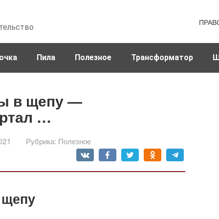
ПРАВ
тельство
очка
Пила
Полезное
Трансформатор
Ш
ы в щепу —
ртал …
021
Рубрика:
Полезное
 щепу