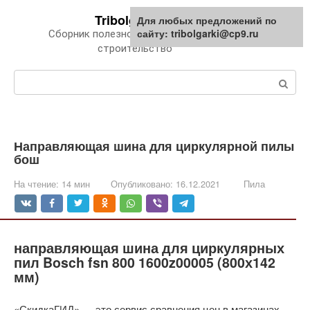
Перейти
Tribolgarki.ru
Для любых предложений по
к
сайту: tribolgarki@cp9.ru
Сборник полезной информации про
контенту
строительство
Поиск:
Направляющая шина для циркулярной пилы
бош
На чтение:
14 мин
Опубликовано:
16.12.2021
Пила
направляющая шина для циркулярных
пил Bosch fsn 800 1600z00005 (800х142
мм)
«СкидкаГИД» — это сервис сравнения цен в магазинах,