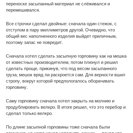
переноске засыпанный материал не слёживался и
перемешивался.
Все строчки сделал двойные: сначала один стежок, с
отступом в пару миллиметров другой. Очевидно, что
общий вес наполненного изделия выйдет приличным,
поэтому запас не повредит.
Сначала хотел сделать засыпную горловину как на мешка
от известных производителем, потом плюнул и решил
сделать проще, прикинув, что под весом засыпанного
груза, мешок вряд ли раскроется сам. Для верности вшил
стропу, вокруг которой предпологалось оборачивать
горловину.
Саму горловину сначала хотел закрыть на молнию и
продублировать велкро. В итоге решил, что это перебор и
сделал только велкро.
По длине засыпной горловины тоже сначала были
сомнения, но когда начал наполнять мешок — понял что