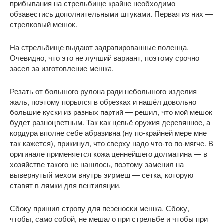
прибывания на стрельбище крайне необходимо
обзавестись дополнительными штуками. Первая из них —
стрелковый мешок.
На стрельбище выдают задрапированные поленца.
Очевидно, что это не лучший вариант, поэтому срочно
засел за изготовление мешка.
Резать от большого рулона ради небольшого изделия
жаль, поэтому порылся в обрезках и нашёл довольно
большие куски из разных партий — решил, что мой мешок
будет разноцветным. Так как цевьё оружия деревянное, а
кордура вполне себе абразивна (ну по-крайней мере мне
так кажется), прикинул, что сверху надо что-то по-мягче. В
оригинале применяется кожа ценнейшего долматина — в
хозяйстве такого не нашлось, поэтому заменил на
вывернутый мехом внутрь эирмеш — сетка, которую
ставят в лямки для вентиляции.
Сбоку пришил стропу для переноски мешка. Сбоку,
чтобы, само собой, не мешало при стрельбе и чтобы при