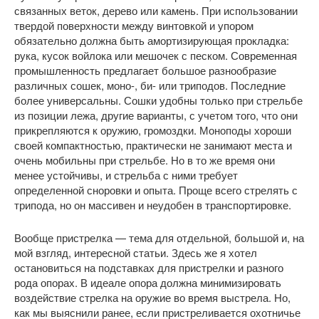
связанных веток, дерево или камень. При использовании
твердой поверхности между винтовкой и упором
обязательно должна быть амортизирующая прокладка:
рука, кусок войлока или мешочек с песком. Современная
промышленность предлагает большое разнообразие
различных сошек, моно-, би- или триподов. Последние
более универсальны. Сошки удобны только при стрельбе
из позиции лежа, другие варианты, с учетом того, что они
прикрепляются к оружию, громоздки. Моноподы хороши
своей компактностью, практически не занимают места и
очень мобильны при стрельбе. Но в то же время они
менее устойчивы, и стрельба с ними требует
определенной сноровки и опыта. Проще всего стрелять с
трипода, но он массивен и неудобен в транспортировке.
Вообще пристрелка — тема для отдельной, большой и, на
мой взгляд, интересной статьи. Здесь же я хотел
остановиться на подставках для пристрелки и разного
рода опорах. В идеале опора должна минимизировать
воздействие стрелка на оружие во время выстрела. Но,
как мы выяснили ранее, если пристреливается охотничье