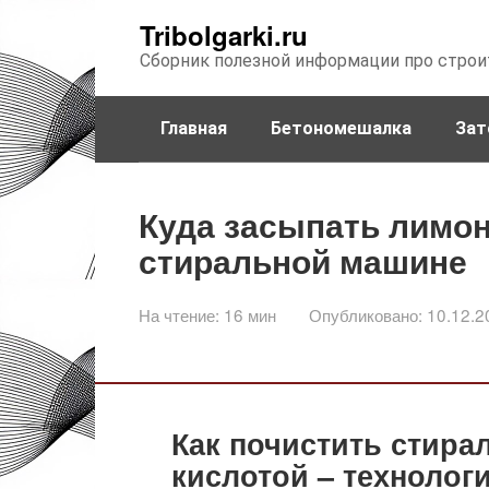
Перейти
Tribolgarki.ru
к
Сборник полезной информации про строи
контенту
Главная
Бетономешалка
Зат
Куда засыпать лимон
стиральной машине
На чтение:
16 мин
Опубликовано:
10.12.2
Как почистить стир
кислотой – технолог