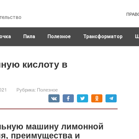
ПРАВ
тельство
очка
Пила
Полезное
Трансформатор
Ш
ную кислоту в
021
Рубрика:
Полезное
альную машину лимонной
ия, преимущества и