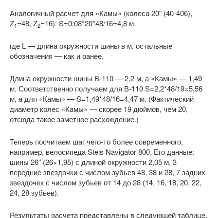
Аналогичный расчет для «Камы» (колеса 20″ (40-406),
Z
=48, Z
=16): S=0,08*20*48/16=4,8 м.
1
2
где L — длина окружности шины в м, остальные
обозначения — как и ранее.
Длина окружности шины В-110 — 2,2 м, а «Камы» — 1,49
м. Соответственно получаем для В-110 S=2,2*48/19=5,56
м, а для «Камы» — S=1,49*48/16=4,47 м. (Фактический
диаметр колес «Камы» — скорее 19 дюймов, чем 20,
отсюда такое заметное расхождение.)
Теперь посчитаем шаг чего-то более современного,
например, велосипеда Stels Navigator 800. Его данные:
шины 26″ (26×1,95) с длиной окружности 2,05 м, 3
передние звездочки с числом зубьев 48, 38 и 28, 7 задних
звездочек с числом зубьев от 14 до 28 (14, 16, 18, 20, 22,
24, 28 зубьев).
Результаты расчета представлены в следующей таблице.