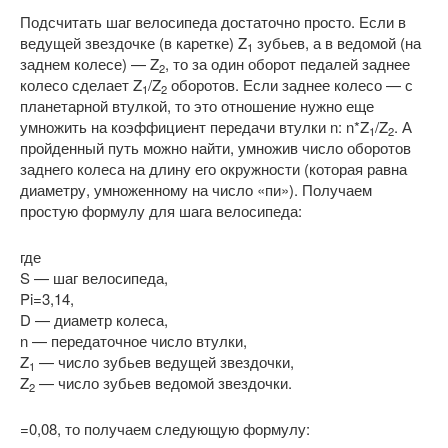
Подсчитать шаг велосипеда достаточно просто. Если в
ведущей звездочке (в каретке) Z
зубьев, а в ведомой (на
1
заднем колесе) — Z
, то за один оборот педалей заднее
2
колесо сделает Z
/Z
оборотов. Если заднее колесо — с
1
2
планетарной втулкой, то это отношение нужно еще
умножить на коэффициент передачи втулки n: n*Z
/Z
. А
1
2
пройденный путь можно найти, умножив число оборотов
заднего колеса на длину его окружности (которая равна
диаметру, умноженному на число «пи»). Получаем
простую формулу для шага велосипеда:
где
S — шаг велосипеда,
Pi=3,14,
D — диаметр колеса,
n — передаточное число втулки,
Z
— число зубьев ведущей звездочки,
1
Z
— число зубьев ведомой звездочки.
2
=0,08, то получаем следующую формулу: