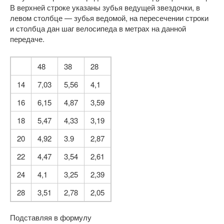
В верхней строке указаны зубья ведущей звездочки, в
левом столбце — зубья ведомой, на пересечении строки
и столбца дан шаг велосипеда в метрах на данной
передаче.
48
38
28
14
7,03
5,56
4,1
16
6,15
4,87
3,59
18
5,47
4,33
3,19
20
4,92
3.9
2,87
22
4,47
3,54
2,61
24
4,1
3,25
2,39
28
3,51
2,78
2,05
Подставляя в формулу