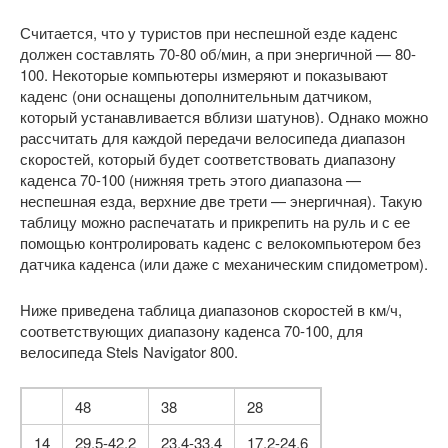
Считается, что у туристов при неспешной езде каденс
должен составлять 70-80 об/мин, а при энергичной — 80-
100. Некоторые компьютеры измеряют и показывают
каденс (они оснащены дополнительным датчиком,
который устанавливается вблизи шатунов). Однако можно
рассчитать для каждой передачи велосипеда диапазон
скоростей, который будет соответствовать диапазону
каденса 70-100 (нижняя треть этого диапазона —
неспешная езда, верхние две трети — энергичная). Такую
таблицу можно распечатать и прикрепить на руль и с ее
помощью контролировать каденс с велокомпьютером без
датчика каденса (или даже с механическим спидометром).
Ниже приведена таблица диапазонов скоростей в км/ч,
соответствующих диапазону каденса 70-100, для
велосипеда Stels Navigator 800.
48
38
28
14
29,5-42,2
23,4-33,4
17,2-24,6