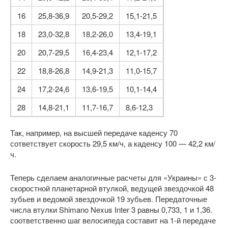
16
25,8-36,9
20,5-29,2
15,1-21,5
18
23,0-32,8
18,2-26,0
13,4-19,1
20
20,7-29,5
16,4-23,4
12,1-17,2
22
18,8-26,8
14,9-21,3
11,0-15,7
24
17,2-24,6
13,6-19,5
10,1-14,4
28
14,8-21,1
11,7-16,7
8,6-12,3
Так, например, на высшей передаче каденсу 70
сответствует скорость 29,5 км/ч, а каденсу 100 — 42,2 км/
ч.
Теперь сделаем аналогичные расчеты для «Украины» с 3-
скоростной планетарной втулкой, ведущей звездочкой 48
зубьев и ведомой звездочкой 19 зубьев. Передаточные
числа втулки Shimano Nexus Inter 3 равны 0,733, 1 и 1,36.
соответственно шаг велосипеда составит на 1-й передаче