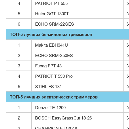
4
PATRIOT PT 555
5
Huter GGT-1300T
6
ECHO SRM-22GES
ТОП-5 лучших бензиновых триммеров
1
Makita EBH341U
2
ECHO SRM-350ES
3
Fubag FPT 43
4
PATRIOT T 533 Pro
5
STIHL FS 131
ТОП-5 лучших электрических триммеров
1
Denzel TE-1200
2
BOSCH EasyGrassCut 18-26
3
CHAMPION ET1204A