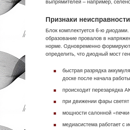
выпрямителей – например, селен
Признаки неисправности
Блок комплектуется 6-ю диодами. 
образование провалов в напряжен
норме. Одновременно формируютс
определить, что диодный мост ге
быстрая разрядка аккумул
доске после начала работы
происходит перезарядка А
при движении фары светят 
мощности салонной «печки»
медиасистема работает с 