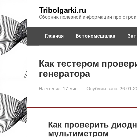
Перейти
Tribolgarki.ru
к
Сборник полезной информации про строи
контенту
Главная
Бетономешалка
Зат
Как тестером провер
генератора
На чтение:
17 мин
Опубликовано:
26.01.2
Как проверить диодн
мультиметром