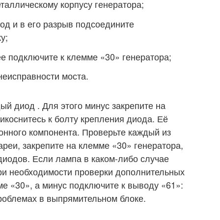
таллическому корпусу генератора;
од и в его разрыв подсоедините
у;
ее подключите к клемме «30» генератора;
неисправности моста.
ый диод . Для этого минус закрепите на
икоснитесь к болту крепления диода. Её
ронного компонента. Проверьте каждый из
ареи, закрепите на клемме «30» генератора,
диодов. Если лампа в каком-либо случае
При необходимости проверки дополнительных
ме «30», а минус подключите к выводу «61»:
роблемах в выпрямительном блоке.