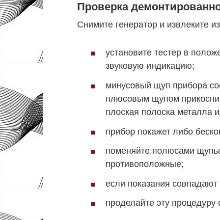
Проверка демонтированно
Снимите генератор и извлеките из
установите тестер в полож
звуковую индикацию;
минусовый щуп прибора сое
плюсовым щупом прикоснит
плоская полоска металла и
прибор покажет либо беско
поменяйте полюсами щупы:
противоположные;
если показания совпадают 
проделайте эту процедуру