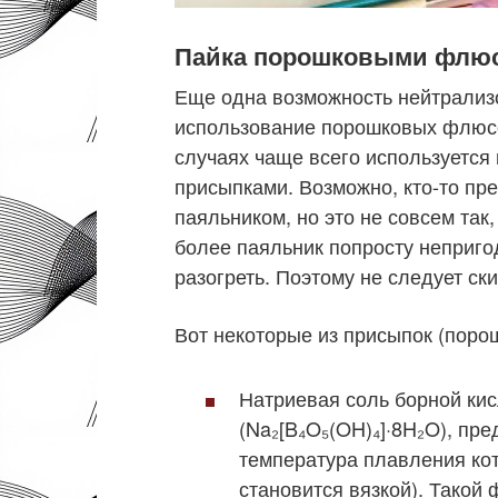
Пайка порошковыми флю
Еще одна возможность нейтрализо
использование порошковых флюсо
случаях чаще всего используется 
присыпками. Возможно, кто-то пре
паяльником, но это не совсем так
более паяльник попросту неприго
разогреть. Поэтому не следует с
Вот некоторые из присыпок (пор
Натриевая соль борной кис
(Na₂[B₄O₅(OH)₄]·8H₂O), пре
температура плавления кот
становится вязкой). Такой