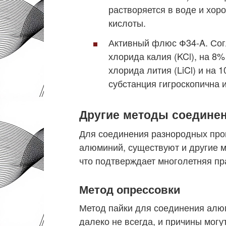
растворяется в воде и хо
кислоты.
Активный флюс Ф34-A. Согл
хлорида калия (KCl), на 8%
хлорида лития (LiCl) и на 
субстанция гигроскопична 
Другие методы соедине
Для соединения разнородных пров
алюминий, существуют и другие 
что подтверждает многолетняя пр
Метод опрессовки
Метод пайки для соединения алю
далеко не всегда, и причины могу