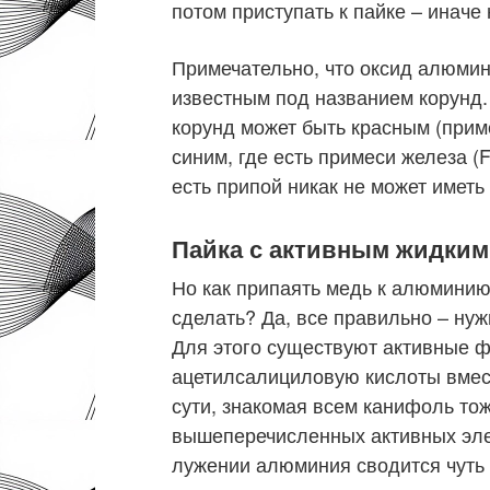
потом приступать к пайке – иначе 
Примечательно, что оксид алюми
известным под названием корунд.
корунд может быть красным (приме
синим, где есть примеси железа (F
есть припой никак не может иметь
Пайка с активным жидки
Но как припаять медь к алюминию,
сделать? Да, все правильно – нуж
Для этого существуют активные
ацетилсалициловую кислоты вмест
сути, знакомая всем канифоль тож
вышеперечисленных активных элем
лужении алюминия сводится чуть 