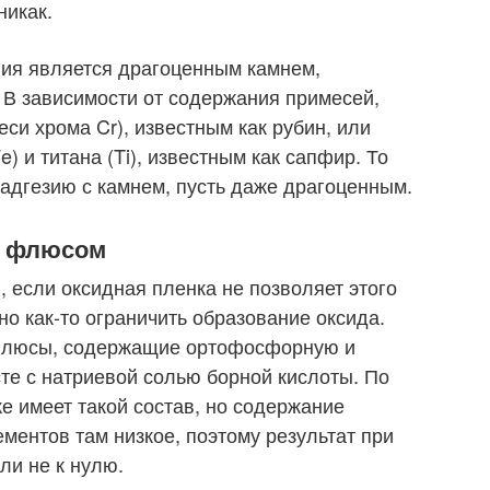
никак.
ния является драгоценным камнем,
 В зависимости от содержания примесей,
си хрома Cr), известным как рубин, или
e) и титана (Ti), известным как сапфир. То
 адгезию с камнем, пусть даже драгоценным.
м флюсом
 если оксидная пленка не позволяет этого
но как-то ограничить образование оксида.
 флюсы, содержащие ортофосфорную и
е с натриевой солью борной кислоты. По
е имеет такой состав, но содержание
ентов там низкое, поэтому результат при
ли не к нулю.