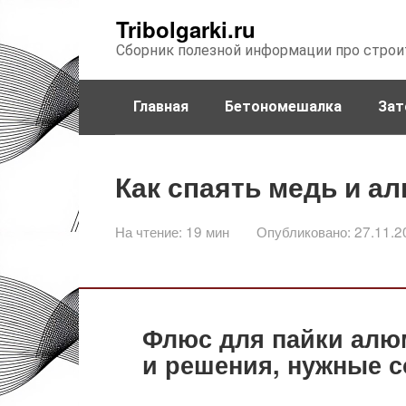
Перейти
Tribolgarki.ru
к
Сборник полезной информации про строи
контенту
Главная
Бетономешалка
Зат
Как спаять медь и а
На чтение:
19 мин
Опубликовано:
27.11.2
Флюс для пайки алю
и решения, нужные 