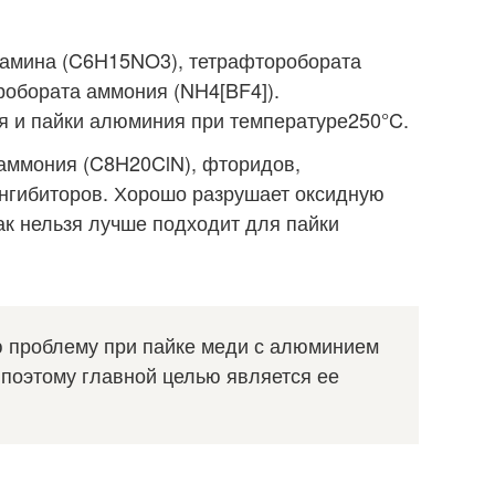
оламина (C6H15NO3), тетрафторобората
робората аммония (NH4[BF4]).
я и пайки алюминия при температуре250°C.
ламмония (C8H20ClN), фторидов,
нгибиторов. Хорошо разрушает оксидную
к нельзя лучше подходит для пайки
ю проблему при пайке меди с алюминием
 поэтому главной целью является ее