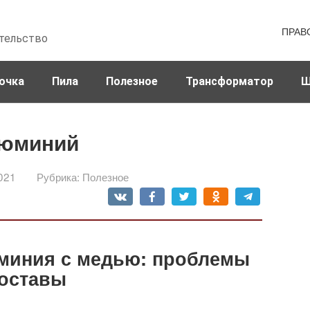
ПРАВ
тельство
очка
Пила
Полезное
Трансформатор
Ш
люминий
021
Рубрика:
Полезное
миния с медью: проблемы
составы